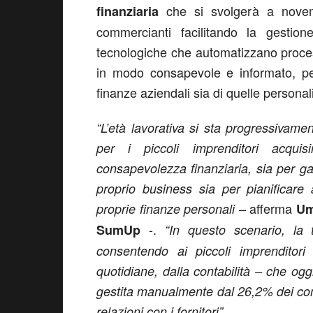
che si svolgerà a nove
finanziaria
commercianti facilitando la gestione
tecnologiche che automatizzano processi
in modo consapevole e informato, per
finanze aziendali sia di quelle persona
“L’età lavorativa si sta progressivam
per i piccoli imprenditori acqui
consapevolezza finanziaria, sia per ga
proprio business sia per pianificare
afferma
proprie finanze personali –
Um
-.
SumUp
“In questo scenario, la 
consentendo ai piccoli imprenditori
quotidiane, dalla contabilità – che o
gestita manualmente dal 26,2% dei com
relazioni con i fornitori”.