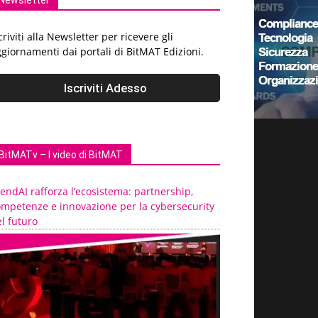
Newsletter
criviti alla Newsletter per ricevere gli
giornamenti dai portali di BitMAT Edizioni.
BitMATv – I video di BitMAT
endAI rafforza l’ecosistema: partnership,
ompetenze e innovazione per la cybersecurity
l futuro