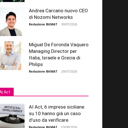
Andrea Carcano nuovo CEO
di Nozomi Networks
Redazione BitMAT
-
30/07/2026
Miguel De Foronda Vaquero
Managing Director per
Italia, Israele e Grecia di
Philips
Redazione BitMAT
-
29/07/2026
Ai Act
AI Act, 6 imprese siciliane
su 10 hanno già un caso
d’uso da verificare
Redazione BitMAT
-
03/08/2026