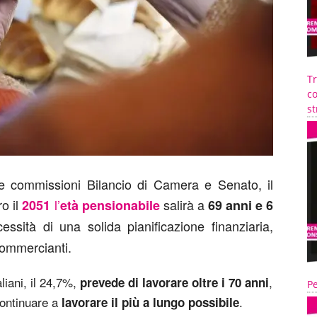
T
co
st
le commissioni Bilancio di Camera e Senato, il
o il
l’
salirà a
2051
età pensionabile
69 anni e 6
essità di una solida pianificazione finanziaria,
 commercianti.
aliani, il 24,7%,
,
prevede di lavorare oltre i 70 anni
Pe
continuare a
.
lavorare il più a lungo possibile