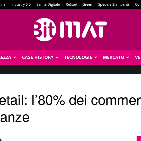
zine
Industry 5.0
Sanità Digitale
ReStart in Green
Speciale Stampanti
Con
REZZA
CASE HISTORY
TECNOLOGIE
MERCATO
VE
BitMat
etail: l’80% dei commerci
inanze