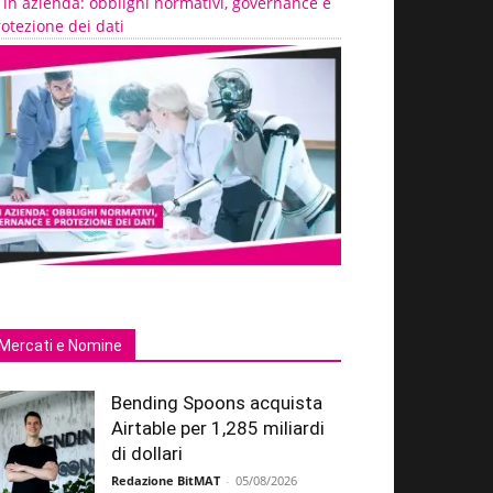
 in azienda: obblighi normativi, governance e
otezione dei dati
Mercati e Nomine
Bending Spoons acquista
Airtable per 1,285 miliardi
di dollari
Redazione BitMAT
-
05/08/2026