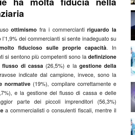
e ha molta fiducia nella
ziaria
ffuso
fra i commercianti
ottimismo
riguardo la
o l’1,9% dei commercianti si sente inadeguato su
. In
molto fiducioso sulle proprie capacità
centi si sentono più competenti sono la
definizione
(26,5%) e la
l flusso di cassa
gestione della
gravose indicate dal campione, invece, sono la
(19%), compilare correttamente e
le normative
3,7%), e la gestione del flusso di cassa e delle
gior parte dei piccoli imprenditori (56,3%)
a commercialisti o consulenti fiscali, mentre il
ze