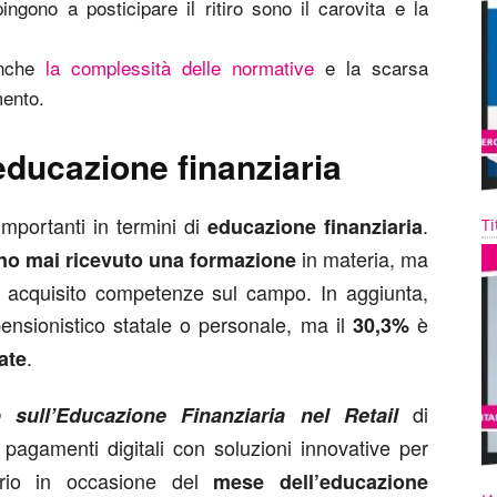
ingono a posticipare il ritiro sono il carovita e la
anche
la complessità delle normative
e la scarsa
mento.
educazione finanziaria
mportanti in termini di
.
educazione finanziaria
Ti
in materia, ma
no mai ricevuto una formazione
ha acquisito competenze sul campo. In aggiunta,
ensionistico statale o personale, ma il
è
30,3%
.
tate
di
o sull’Educazione Finanziaria nel Retail
i pagamenti digitali con soluzioni innovative per
prio in occasione del
mese dell’educazione