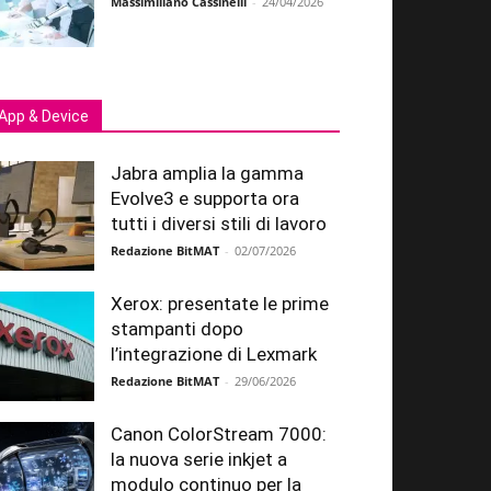
Massimiliano Cassinelli
-
24/04/2026
App & Device
Jabra amplia la gamma
Evolve3 e supporta ora
tutti i diversi stili di lavoro
Redazione BitMAT
-
02/07/2026
Xerox: presentate le prime
stampanti dopo
l’integrazione di Lexmark
Redazione BitMAT
-
29/06/2026
Canon ColorStream 7000:
la nuova serie inkjet a
modulo continuo per la