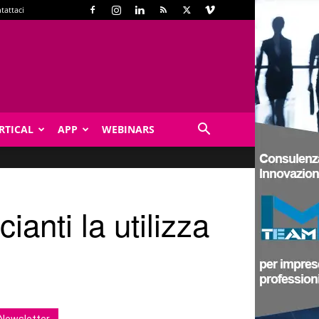
tattaci
RTICAL
APP
WEBINARS
anti la utilizza