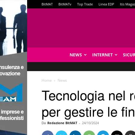
BitMAT
BitMATv
Top Trade
Linea EDP
Itis Maga
NEWS
INTERNET
SICU
Home
News
Tecnologia nel r
per gestire le f
Da
Redazione BitMAT
-
24/10/2024