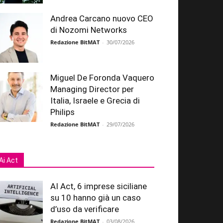
Andrea Carcano nuovo CEO
di Nozomi Networks
Redazione BitMAT
-
30/07/2026
Miguel De Foronda Vaquero
Managing Director per
Italia, Israele e Grecia di
Philips
Redazione BitMAT
-
29/07/2026
Ai Act
AI Act, 6 imprese siciliane
su 10 hanno già un caso
d’uso da verificare
Redazione BitMAT
-
03/08/2026