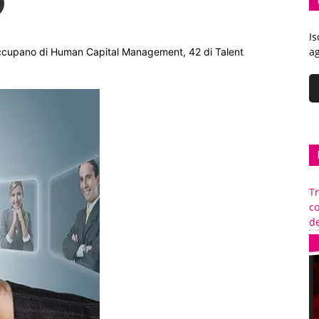
Is
ag
i occupano di Human Capital Management, 42 di Talent
Tr
c
de