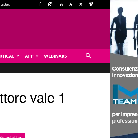
tattaci
RTICAL
APP
WEBINARS
ttore vale 1