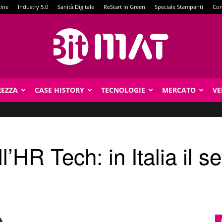
zine
Industry 5.0
Sanità Digitale
ReStart in Green
Speciale Stampanti
Con
REZZA
CASE HISTORY
TECNOLOGIE
MERCATO
VE
BitMat
’HR Tech: in Italia il se