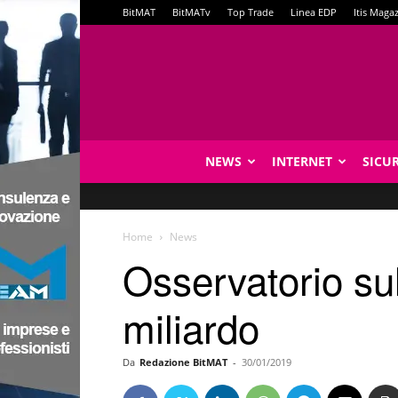
BitMAT
BitMATv
Top Trade
Linea EDP
Itis Maga
NEWS
INTERNET
SICU
Home
News
Osservatorio sull
miliardo
Da
Redazione BitMAT
-
30/01/2019