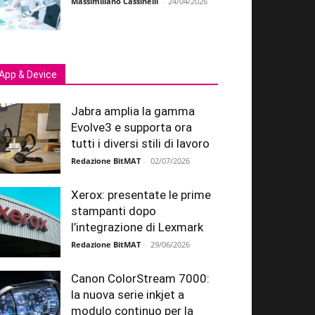
Massimiliano Cassinelli
-
24/04/2026
App & Device
Jabra amplia la gamma
Evolve3 e supporta ora
tutti i diversi stili di lavoro
Redazione BitMAT
-
02/07/2026
Xerox: presentate le prime
stampanti dopo
l’integrazione di Lexmark
Redazione BitMAT
-
29/06/2026
Canon ColorStream 7000:
la nuova serie inkjet a
modulo continuo per la