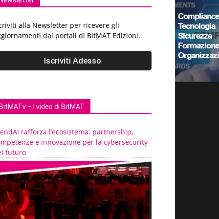
Newsletter
criviti alla Newsletter per ricevere gli
giornamenti dai portali di BitMAT Edizioni.
BitMATv – I video di BitMAT
endAI rafforza l’ecosistema: partnership,
ompetenze e innovazione per la cybersecurity
l futuro