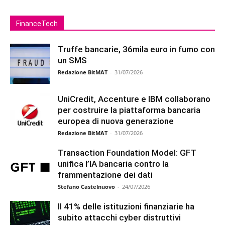
FinanceTech
Truffe bancarie, 36mila euro in fumo con
un SMS
Redazione BitMAT
-
31/07/2026
UniCredit, Accenture e IBM collaborano
per costruire la piattaforma bancaria
europea di nuova generazione
Redazione BitMAT
-
31/07/2026
Transaction Foundation Model: GFT
unifica l’IA bancaria contro la
frammentazione dei dati
Stefano Castelnuovo
-
24/07/2026
Il 41% delle istituzioni finanziarie ha
subito attacchi cyber distruttivi