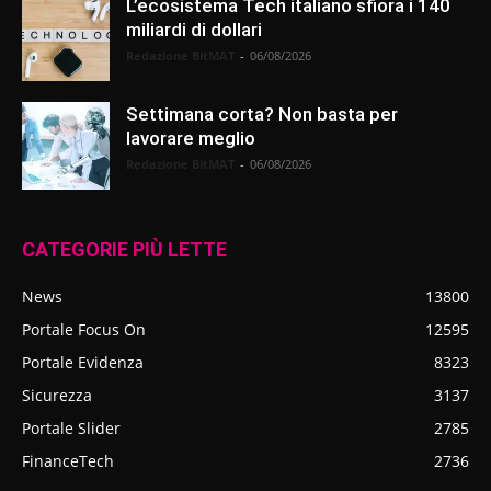
L’ecosistema Tech italiano sfiora i 140
miliardi di dollari
Redazione BitMAT
-
06/08/2026
Settimana corta? Non basta per
lavorare meglio
Redazione BitMAT
-
06/08/2026
CATEGORIE PIÙ LETTE
News
13800
Portale Focus On
12595
Portale Evidenza
8323
Sicurezza
3137
Portale Slider
2785
FinanceTech
2736