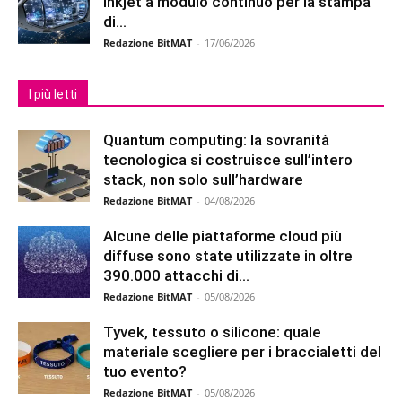
inkjet a modulo continuo per la stampa
di...
Redazione BitMAT
-
17/06/2026
I più letti
Quantum computing: la sovranità
tecnologica si costruisce sull’intero
stack, non solo sull’hardware
Redazione BitMAT
-
04/08/2026
Alcune delle piattaforme cloud più
diffuse sono state utilizzate in oltre
390.000 attacchi di...
Redazione BitMAT
-
05/08/2026
Tyvek, tessuto o silicone: quale
materiale scegliere per i braccialetti del
tuo evento?
Redazione BitMAT
-
05/08/2026