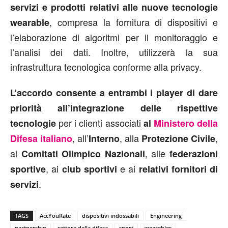
servizi e prodotti relativi alle nuove tecnologie
, compresa la fornitura di dispositivi e
wearable
l’elaborazione di algoritmi per il monitoraggio e
l’analisi dei dati. Inoltre, utilizzerà la sua
infrastruttura tecnologica conforme alla privacy.
L’accordo consente a entrambi i player di dare
priorità all’integrazione delle rispettive
per i clienti associati
tecnologie
al
Ministero della
, all’
, alla
,
Difesa italiano
Interno
Protezione Civile
ai
, alle
Comitati Olimpico Nazionali
federazioni
, ai
e ai
sportive
club sportivi
relativi fornitori di
.
servizi
TAGS
AccYouRate
dispositivi indossabili
Engineering
partnership
settore della difesa
sport
wearebles