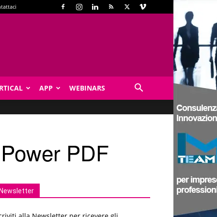
tattaci
RTICAL
APP
WEBINARS
e Power PDF
Newsletter
criviti alla Newsletter per ricevere gli