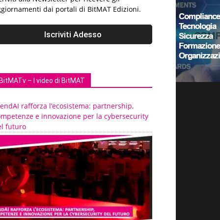
giornamenti dai portali di BitMAT Edizioni.
BitMATv – I video di BitMAT
endAI rafforza l’ecosistema: partnership,
ompetenze e innovazione per la cybersecurity
l futuro