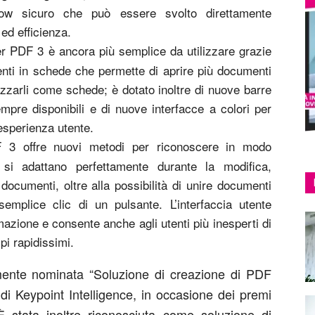
low sicuro che può essere svolto direttamente
 ed efficienza.
r PDF 3 è ancora più semplice da utilizzare grazie
nti in schede che permette di aprire più documenti
alizzarli come schede; è dotato inoltre di nuove barre
empre disponibili e di nuove interfacce a colori per
esperienza utente.
 3 offre nuovi metodi per riconoscere in modo
e si adattano perfettamente durante la modifica,
documenti, oltre alla possibilità di unire documenti
emplice clic di un pulsante. L’interfaccia utente
mazione e consente anche agli utenti più inesperti di
pi rapidissimi.
nte nominata “Soluzione di creazione di PDF
 di Keypoint Intelligence, in occasione dei premi
 stata inoltre riconosciuta come soluzione di