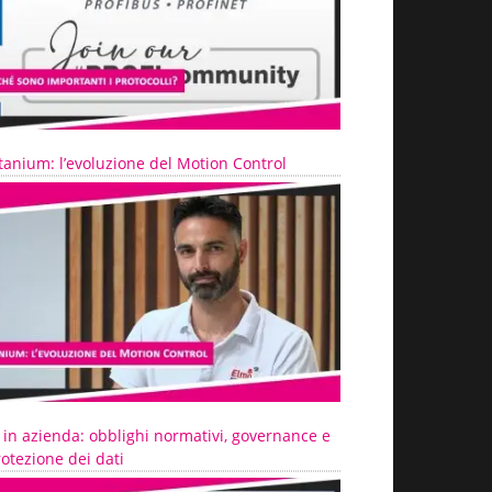
tanium: l’evoluzione del Motion Control
 in azienda: obblighi normativi, governance e
otezione dei dati