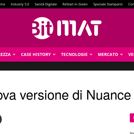
zine
Industry 5.0
Sanità Digitale
ReStart in Green
Speciale Stampanti
Con
REZZA
CASE HISTORY
TECNOLOGIE
MERCATO
VE
BitMat
uova versione di Nuanc
Is