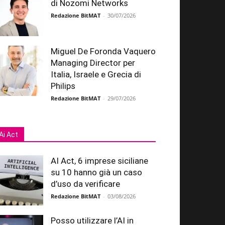
di Nozomi Networks
Redazione BitMAT
-
30/07/2026
Miguel De Foronda Vaquero
Managing Director per
Italia, Israele e Grecia di
Philips
Redazione BitMAT
-
29/07/2026
Ai Act
AI Act, 6 imprese siciliane
su 10 hanno già un caso
d’uso da verificare
Redazione BitMAT
-
03/08/2026
Posso utilizzare l’AI in