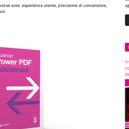
ag
iverse aree: esperienza utente, precisione di conversione,
ure
Tr
c
de