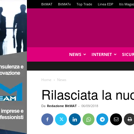
BitMAT
BitMATv
Top Trade
Linea EDP
Itis Maga
NEWS
INTERNET
SICU
Home
News
Rilasciata la n
Da
Redazione BitMAT
-
06/09/2018