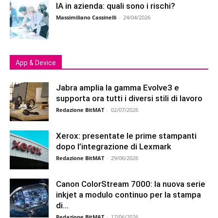
IA in azienda: quali sono i rischi?
Massimiliano Cassinelli
-
24/04/2026
App & Device
Jabra amplia la gamma Evolve3 e
supporta ora tutti i diversi stili di lavoro
Redazione BitMAT
-
02/07/2026
Xerox: presentate le prime stampanti
dopo l’integrazione di Lexmark
Redazione BitMAT
-
29/06/2026
Canon ColorStream 7000: la nuova serie
inkjet a modulo continuo per la stampa
di...
Redazione BitMAT
-
17/06/2026