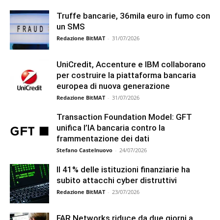
Truffe bancarie, 36mila euro in fumo con
un SMS
Redazione BitMAT
-
31/07/2026
UniCredit, Accenture e IBM collaborano
per costruire la piattaforma bancaria
europea di nuova generazione
Redazione BitMAT
-
31/07/2026
Transaction Foundation Model: GFT
unifica l’IA bancaria contro la
frammentazione dei dati
Stefano Castelnuovo
-
24/07/2026
Il 41% delle istituzioni finanziarie ha
subito attacchi cyber distruttivi
Redazione BitMAT
-
23/07/2026
FAR Networks riduce da due giorni a