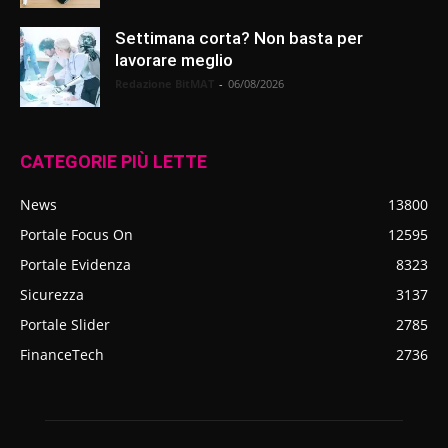
Settimana corta? Non basta per
lavorare meglio
Redazione BitMAT
-
06/08/2026
CATEGORIE PIÙ LETTE
News
13800
Portale Focus On
12595
Portale Evidenza
8323
Sicurezza
3137
Portale Slider
2785
FinanceTech
2736