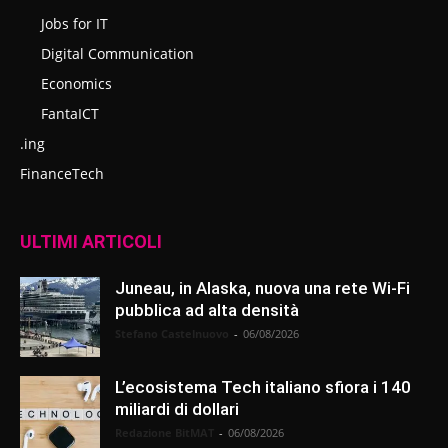
Jobs for IT
Digital Communication
Economics
FantaICT
.ing
FinanceTech
ULTIMI ARTICOLI
Juneau, in Alaska, nuova una rete Wi-Fi
pubblica ad alta densità
Stefano Castelnuovo
-
06/08/2026
L’ecosistema Tech italiano sfiora i 140
miliardi di dollari
Redazione BitMAT
-
06/08/2026