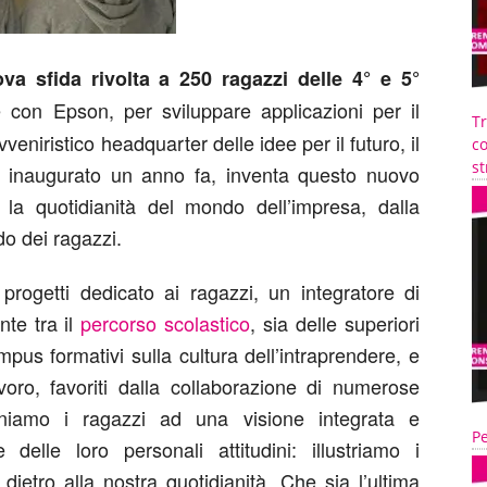
 sfida rivolta a 250 ragazzi delle 4° e 5°
e con Epson, per sviluppare applicazioni per il
T
eniristico headquarter delle idee per il futuro, il
co
st
, inaugurato un anno fa, inventa questo nuovo
la quotidianità del mondo dell’impresa, dalla
do dei ragazzi.
progetti dedicato ai ragazzi, un integratore di
te tra il
percorso scolastico
, sia delle superiori
pus formativi sulla cultura dell’intraprendere, e
voro, favoriti dalla collaborazione di numerose
niamo i ragazzi ad una visione integrata e
Pe
elle loro personali attitudini: illustriamo i
dietro alla nostra quotidianità. Che sia l’ultima