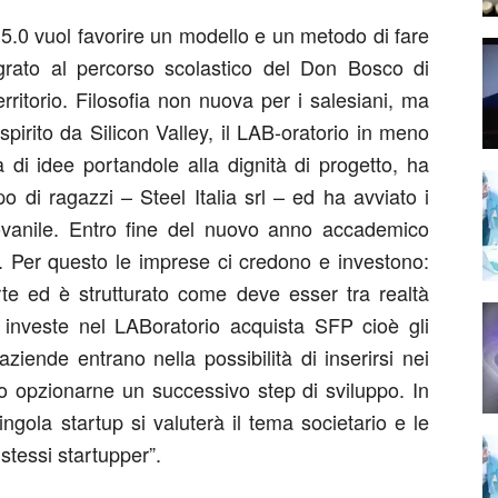
5.0 vuol favorire un modello e un metodo di fare
egrato al percorso scolastico del Don Bosco di
erritorio. Filosofia non nuova per i salesiani, ma
irito da Silicon Valley, il LAB-oratorio in meno
di idee portandole alla dignità di progetto, ha
o di ragazzi – Steel Italia srl – ed ha avviato i
 giovanile. Entro fine del nuovo anno accademico
e. Per questo le imprese ci credono e investono:
orte ed è strutturato come deve esser tra realtà
 investe nel LABoratorio acquista SFP cioè gli
aziende entrano nella possibilità di inserirsi nei
do opzionarne un successivo step di sviluppo. In
ngola startup si valuterà il tema societario e le
 stessi startupper”.