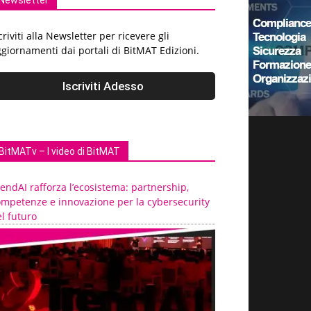
Newsletter
criviti alla Newsletter per ricevere gli
giornamenti dai portali di BitMAT Edizioni.
BitMATv – I video di BitMAT
endAI rafforza l’ecosistema: partnership,
ompetenze e innovazione per la cybersecurity
l futuro