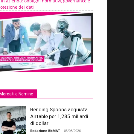
 in azienda: obblighi normativi, governance e
otezione dei dati
Mercati e Nomine
Bending Spoons acquista
Airtable per 1,285 miliardi
di dollari
Redazione BitMAT
-
05/08/2026