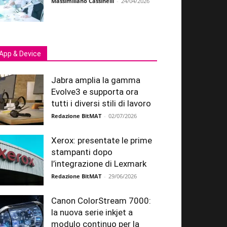
Massimiliano Cassinelli
-
24/04/2026
App & Device
Jabra amplia la gamma
Evolve3 e supporta ora
tutti i diversi stili di lavoro
Redazione BitMAT
-
02/07/2026
Xerox: presentate le prime
stampanti dopo
l’integrazione di Lexmark
Redazione BitMAT
-
29/06/2026
Canon ColorStream 7000:
la nuova serie inkjet a
modulo continuo per la