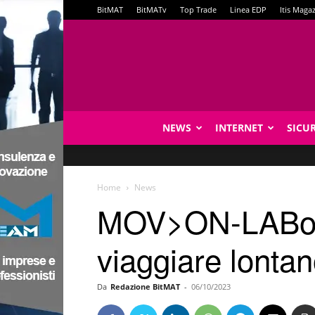
BitMAT
BitMATv
Top Trade
Linea EDP
Itis Maga
NEWS
INTERNET
SICU
Home
News
MOV>ON-LABorat
viaggiare lonta
Da
Redazione BitMAT
-
06/10/2023