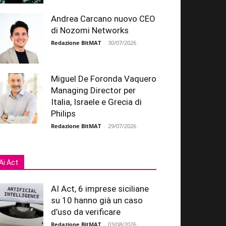
Andrea Carcano nuovo CEO
di Nozomi Networks
Redazione BitMAT
-
30/07/2026
Miguel De Foronda Vaquero
Managing Director per
Italia, Israele e Grecia di
Philips
Redazione BitMAT
-
29/07/2026
Ai Act
AI Act, 6 imprese siciliane
su 10 hanno già un caso
d’uso da verificare
Redazione BitMAT
-
03/08/2026