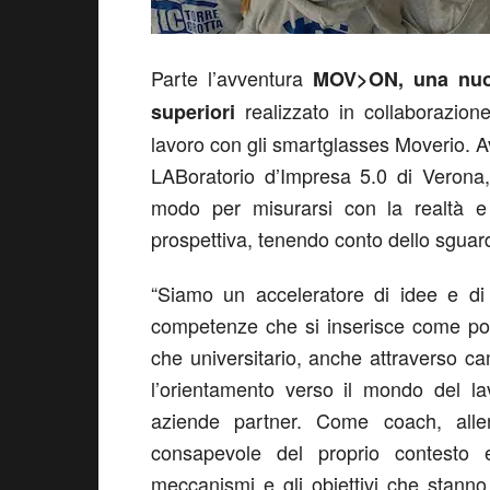
Parte l’avventura
MOV>ON, una nuova
realizzato in collaborazion
superiori
lavoro con gli smartglasses Moverio. Avv
LABoratorio d’Impresa 5.0 di Verona
modo per misurarsi con la realtà e 
prospettiva, tenendo conto dello sguar
“Siamo un acceleratore di idee e di 
competenze che si inserisce come pon
che universitario, anche attraverso cam
l’orientamento verso il mondo del la
aziende partner. Come coach, alle
consapevole del proprio contesto e d
meccanismi e gli obiettivi che stanno 