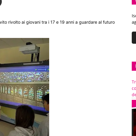
Is
ag
ito rivolto ai giovani tra i 17 e 19 anni a guardare al futuro
Tr
c
de