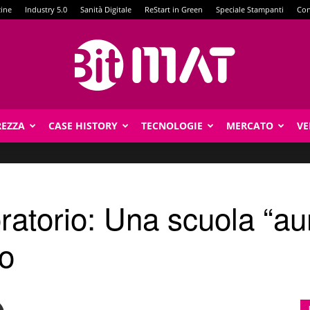
zine
Industry 5.0
Sanità Digitale
ReStart in Green
Speciale Stampanti
Con
REZZA
CASE HISTORY
TECNOLOGIE
MERCATO
VE
BitMat
orio: Una scuola “au
no