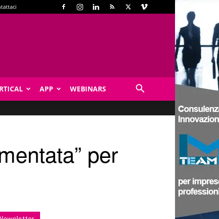
tattaci
RTICAL
APP
WEBINARS
mentata” per