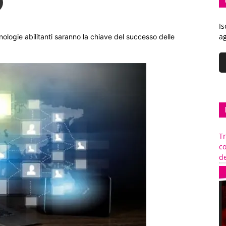
Is
ag
ologie abilitanti saranno la chiave del successo delle
Tr
c
de