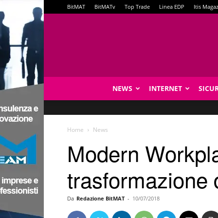
BitMAT
BitMATv
Top Trade
Linea EDP
Itis Maga
NEWS
INTERNET
SICU
Home
News
Modern Workplace
trasformazione d
Da
Redazione BitMAT
-
10/07/2018