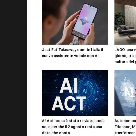
Just Eat Takeaway.com: in Italia il
LAGO: una vi
nuovo assistente vocale con AI
giorno, tra 
cultura del
AI Act: cosa è stato rinviato, cosa
Autonomous
no, e perché il 2 agosto resta una
Ericsson, M
data che conta
trasformano