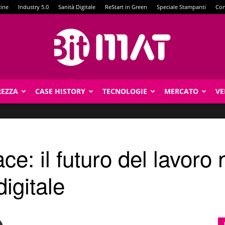
zine
Industry 5.0
Sanità Digitale
ReStart in Green
Speciale Stampanti
Con
REZZA
CASE HISTORY
TECNOLOGIE
MERCATO
VE
BitMat
: il futuro del lavoro n
igitale