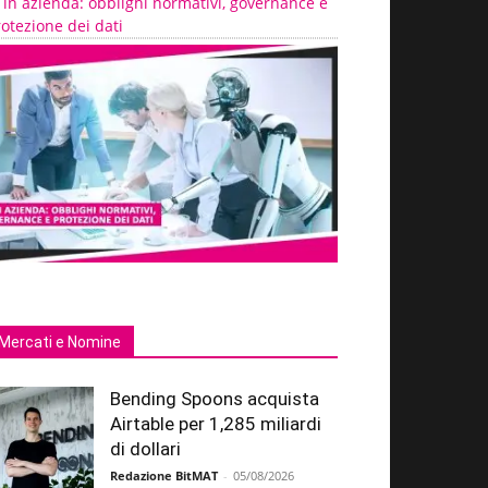
 in azienda: obblighi normativi, governance e
otezione dei dati
Mercati e Nomine
Bending Spoons acquista
Airtable per 1,285 miliardi
di dollari
Redazione BitMAT
-
05/08/2026