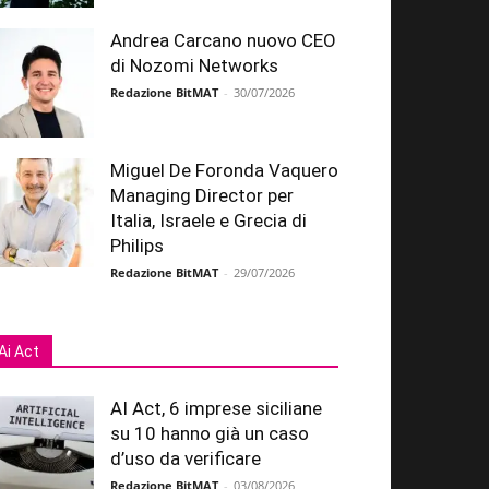
Andrea Carcano nuovo CEO
di Nozomi Networks
Redazione BitMAT
-
30/07/2026
Miguel De Foronda Vaquero
Managing Director per
Italia, Israele e Grecia di
Philips
Redazione BitMAT
-
29/07/2026
Ai Act
AI Act, 6 imprese siciliane
su 10 hanno già un caso
d’uso da verificare
Redazione BitMAT
-
03/08/2026