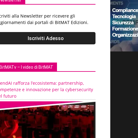
Newsletter
criviti alla Newsletter per ricevere gli
giornamenti dai portali di BitMAT Edizioni.
BitMATv – I video di BitMAT
endAI rafforza l’ecosistema: partnership,
ompetenze e innovazione per la cybersecurity
l futuro