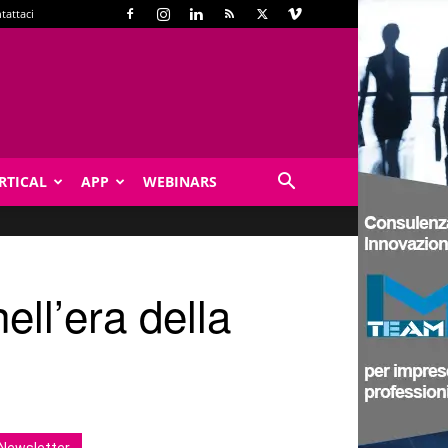
tattaci
RTICAL
APP
WEBINARS
ell’era della