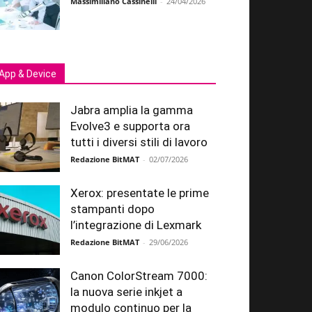
Massimiliano Cassinelli
-
24/04/2026
App & Device
Jabra amplia la gamma
Evolve3 e supporta ora
tutti i diversi stili di lavoro
Redazione BitMAT
-
02/07/2026
Xerox: presentate le prime
stampanti dopo
l’integrazione di Lexmark
Redazione BitMAT
-
29/06/2026
Canon ColorStream 7000:
la nuova serie inkjet a
modulo continuo per la