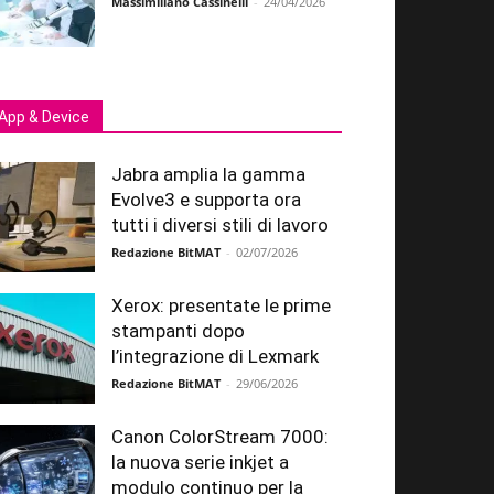
Massimiliano Cassinelli
-
24/04/2026
App & Device
Jabra amplia la gamma
Evolve3 e supporta ora
tutti i diversi stili di lavoro
Redazione BitMAT
-
02/07/2026
Xerox: presentate le prime
stampanti dopo
l’integrazione di Lexmark
Redazione BitMAT
-
29/06/2026
Canon ColorStream 7000:
la nuova serie inkjet a
modulo continuo per la