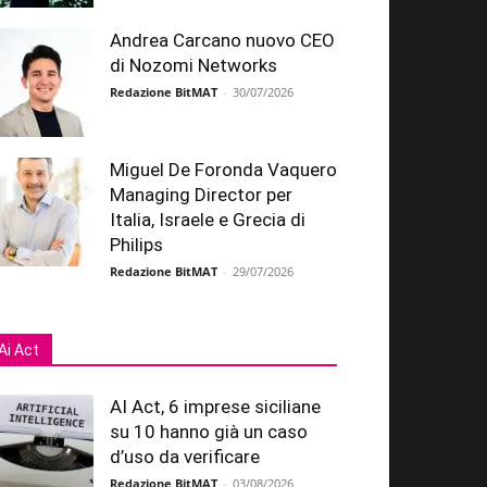
Andrea Carcano nuovo CEO
di Nozomi Networks
Redazione BitMAT
-
30/07/2026
Miguel De Foronda Vaquero
Managing Director per
Italia, Israele e Grecia di
Philips
Redazione BitMAT
-
29/07/2026
Ai Act
AI Act, 6 imprese siciliane
su 10 hanno già un caso
d’uso da verificare
Redazione BitMAT
-
03/08/2026