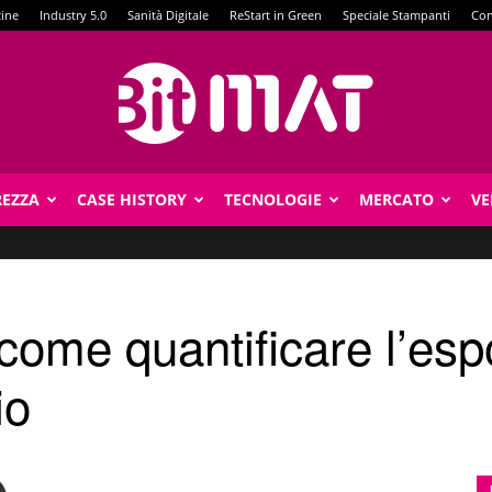
zine
Industry 5.0
Sanità Digitale
ReStart in Green
Speciale Stampanti
Con
REZZA
CASE HISTORY
TECNOLOGIE
MERCATO
VE
BitMat
come quantificare l’esp
io