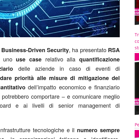
T
co
st
i
, ha presentato
Business-Driven Security
RSA
, uno
relativo alla
use case
quantificazione
delle aziende in caso di eventi di
iario
dare priorità alle misure di mitigazione del
dell’impatto economico e finanziario
ntitativo
tà potrebbero comportare – e comunicare meglio
 Board e ai livelli di senior management di
Pe
infrastrutture tecnologiche e il
numero sempre