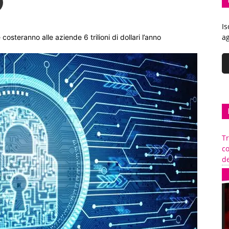
Is
ag
costeranno alle aziende 6 trilioni di dollari l’anno
Tr
c
de