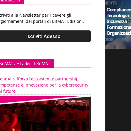
Newsletter
criviti alla Newsletter per ricevere gli
giornamenti dai portali di BitMAT Edizioni.
BitMATv – I video di BitMAT
endAI rafforza l’ecosistema: partnership,
ompetenze e innovazione per la cybersecurity
l futuro