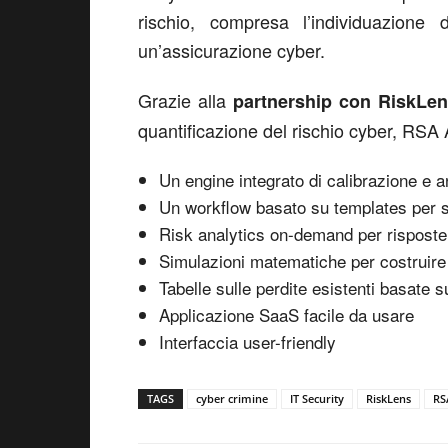
rischio, compresa l’individuazione
un’assicurazione cyber.
Grazie alla
partnership con RiskLe
quantificazione del rischio cyber, RSA 
Un engine integrato di calibrazione e an
Un workflow basato su templates per s
Risk analytics on-demand per rispost
Simulazioni matematiche per costruire il 
Tabelle sulle perdite esistenti basate su
Applicazione SaaS facile da usare
Interfaccia user-friendly
TAGS
cyber crimine
IT Security
RiskLens
RS