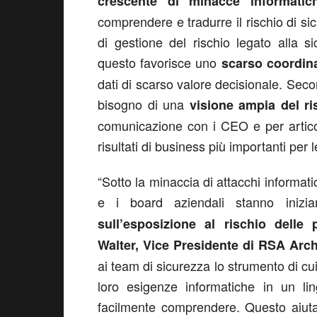
crescente di minacce informatic
comprendere e tradurre il rischio di sic
di gestione del rischio legato alla 
questo favorisce uno
scarso coordina
dati di scarso valore decisionale. Secon
bisogno di una
visione ampia del ri
comunicazione con i CEO e per articol
risultati di business più importanti per 
“Sotto la minaccia di attacchi informatic
e i board aziendali stanno iniz
sull’esposizione al rischio delle 
Walter, Vice Presidente di RSA Arc
ai team di sicurezza lo strumento di c
loro esigenze informatiche in un li
facilmente comprendere. Questo aiu