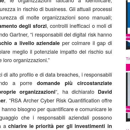
, le organizzazioni faticano a identificare,
he
urezza in rischio di business. Gli attuali processi
sicurezza di molte organizzazioni sono manuali;
, controlli inefficaci o moli di
mento degli sforzi
do Gartner, “i responsabili del digital risk hanno
per colmare il gap di
schio a livello aziendale
are meglio il potenziale impatto del rischio sui
Ti
le loro organizzazioni.”
i di alto profilo e di data breaches, i responsabili
iando a porre
domande più circostanziate
“, ha dichiarato
proprie organizzazioni
David
. “RSA Archer Cyber Risk Quantification offre
her
ui hanno bisogno per quantificare e comunicare le
nguaggio che i responsabili aziendali possono
ta a
chiarire le priorità per gli investimenti in