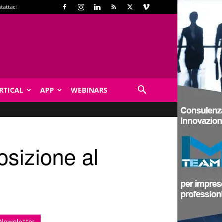
tattaci
RTICAL
APP
WEBINARS
osizione al