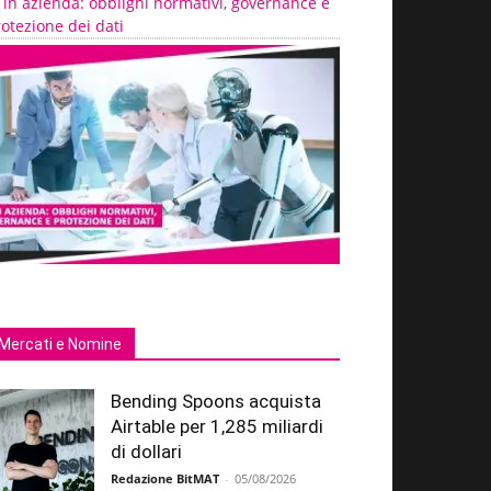
 in azienda: obblighi normativi, governance e
otezione dei dati
Mercati e Nomine
Bending Spoons acquista
Airtable per 1,285 miliardi
di dollari
Redazione BitMAT
-
05/08/2026