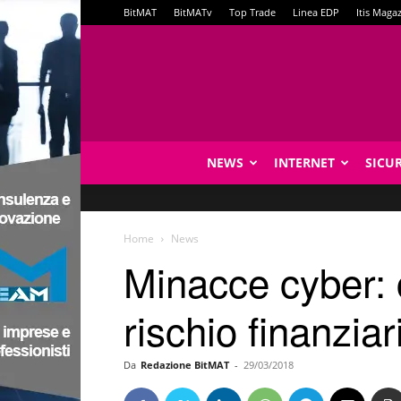
BitMAT
BitMATv
Top Trade
Linea EDP
Itis Maga
NEWS
INTERNET
SICU
Home
News
Minacce cyber: 
rischio finanziar
Da
Redazione BitMAT
-
29/03/2018