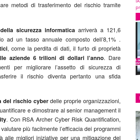
IA
re metodi di trasferimento del rischio tramite
pr
arriverà a 121,6
della sicurezza informatica
endo ad un tasso annuale composto dell’8,1% .
, come la perdita di dati, il furto di proprietà
ici
. Dare
le aziende 6 trilioni di dollari l’anno
imenti per migliorare l’assetto di sicurezza di
sferire il rischio diventa pertanto una sfida
delle proprie organizzazioni,
 del rischio cyber
quantificare e dimostrare al senior management il
. Con RSA Archer Cyber Risk Quantification,
ity
valutare più facilmente l’efficacia dei programmi
tà alle migliori iniziative per una mitigazione del