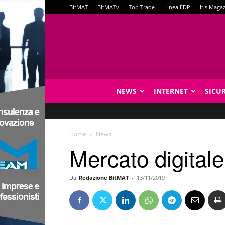
BitMAT
BitMATv
Top Trade
Linea EDP
Itis Maga
NEWS
INTERNET
SICU
Home
News
Mercato digitale
Da
Redazione BitMAT
-
13/11/2019