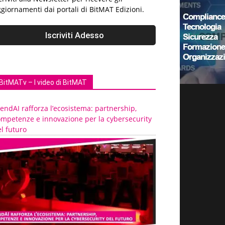
giornamenti dai portali di BitMAT Edizioni.
BitMATv – I video di BitMAT
endAI rafforza l’ecosistema: partnership,
ompetenze e innovazione per la cybersecurity
l futuro