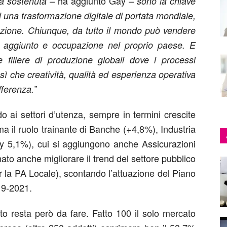
ha aggiunto Gay
 va sostenuta –
– sono la chiave
i una trasformazione digitale di portata mondiale,
vazione. Chiunque, da tutto il mondo può vendere
 aggiunto e occupazione nel proprio paese. E
le filiere di produzione globali dove i processi
 sì che creatività, qualità ed esperienza operativa
fferenza.”
o ai settori d’utenza, sempre in termini crescite
a il ruolo trainante di Banche (+4,8%), Industria
ity 5,1%), cui si aggiungono anche Assicurazioni
to anche migliorare il trend del settore pubblico
 la PA Locale), scontando l’attuazione del Piano
19-2021.
lto resta però da fare. Fatto 100 il solo mercato