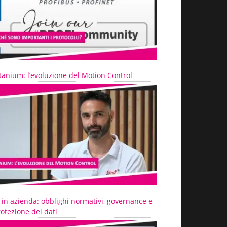
tanium: l’evoluzione del Motion Control
 in azienda: obblighi normativi, governance e
otezione dei dati