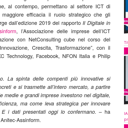
 che, al contempo, permettano al settore ICT di
maggiore efficacia il ruolo strategico che gli
ge dall’edizione 2019 del rapporto
Il Digitale in
sinform
, l’Associazione delle imprese dell’ICT
razione con NetConsulting cube nel corso del
Ti
Innovazione, Crescita, Trasformazione”, con il
C Technology, Facebook, NFON Italia e Philip
o. La spinta delle compenti più innovative si
creti e si trasmette all’intero mercato, a partire
ri le medie e grandi imprese investono nel digitale,
fficienza, ma come leva strategica per innovare
ha
E i dati presentati oggi lo confermano. –
IA
 Anitec-Assinform.
pr