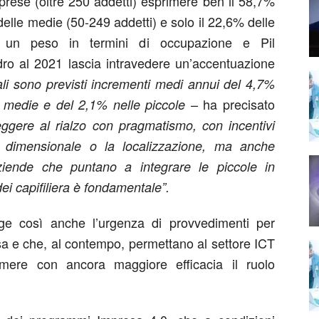
mprese (oltre 250 addetti) esprimere ben il 58,7%
delle medie (50-249 addetti) e solo il 22,6% delle
o un peso in termini di occupazione e Pil
dro al 2021 lascia intravedere un’accentuazione
tali sono previsti incrementi medi annui del 4,7%
– ha precisato
e medie e del 2,1% nelle piccole
ggere al rialzo con pragmatismo, con incentivi
a dimensionale o la localizzazione, ma anche
 aziende che puntano a integrare le piccole in
dei capifiliera è fondamentale”.
rge così anche l’urgenza di provvedimenti per
usa e che, al contempo, permettano al settore ICT
imere con ancora maggiore efficacia il ruolo