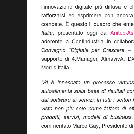
l’innovazione digitale più diffusa e
rafforzarsi ed esprimere con ancora 
compete. È questo il quadro che emer
, presentato oggi da
Anitec-As
Italia
aderente a Confindustria in collabo
C
onvegno “Digitale per Crescere –
supporto di 4.Manager, AlmavivA, DX
Morris Italia.
“Si è innescato un processo virtuos
autoalimenta sulla base di risultati con
dal software ai servizi. In tutti i setto
visto non più solo come fattore di e
prodotti, servizi, modelli di business.
commentato Marco Gay
Presidente di
,