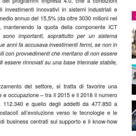
o dei programmi Impresa 4.0, che a condizioni
 investimenti innovativi in sistemi industriali e
medio annuo del 15,5% (da oltre 3030 milioni nel
), mantenendo la quota della componente ICT
esi sono importanti, soprattutto per un sistema
ue anni fa accusava investimenti fermi, se non in
bili con provvedimenti che meritano di non essere
i essere rinnovati su una base triennale stabile,
rzamento del settore, si tratta di favorire una
e e occupazione – tra il 2015 e il 2018 il numero
 112.340 e quello degli addetti da 477.850 a
stacoli all’evoluzione verso le tecnologie e le
i di business centrati sul supporto e il know-how