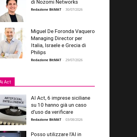
di Nozomi Networks
Redazione BitMAT
-
30/07/2026
Miguel De Foronda Vaquero
Managing Director per
Italia, Israele e Grecia di
Philips
Redazione BitMAT
-
29/07/2026
Ai Act
AI Act, 6 imprese siciliane
su 10 hanno già un caso
d’uso da verificare
Redazione BitMAT
-
03/08/2026
Posso utilizzare l’AI in