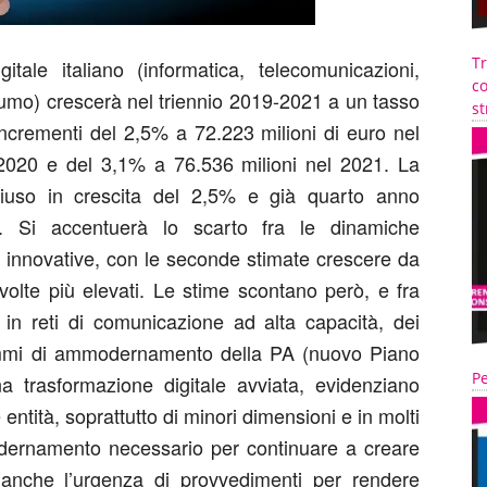
T
gitale italiano (informatica, telecomunicazioni,
co
nsumo) crescerà nel triennio 2019-2021 a un tasso
st
ncrementi del 2,5% a 72.223 milioni di euro nel
2020 e del 3,1% a 76.536 milioni nel 2021. La
iuso in crescita del 2,5% e già quarto anno
o. Si accentuerà lo scarto fra le dinamiche
ù innovative, con le seconde stimate crescere da
volte più elevati. Le stime scontano però, e fra
ti in reti di comunicazione ad alta capacità, dei
mmi di ammodernamento della PA (nuovo Piano
Pe
a trasformazione digitale avviata, evidenziano
 entità, soprattutto di minori dimensioni e in molti
odernamento necessario per continuare a creare
anche l’urgenza di provvedimenti per rendere