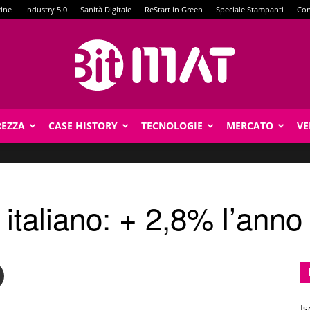
zine
Industry 5.0
Sanità Digitale
ReStart in Green
Speciale Stampanti
Con
REZZA
CASE HISTORY
TECNOLOGIE
MERCATO
VE
BitMat
 italiano: + 2,8% l’anno
Is