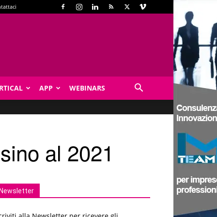
tattaci
RTICAL
APP
WEBINARS
 sino al 2021
Newsletter
criviti alla Newsletter per ricevere gli