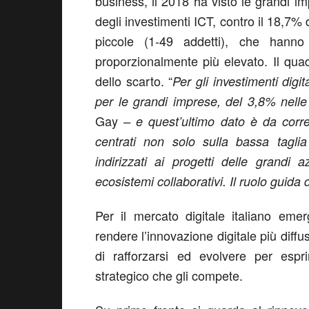
business, il 2018 ha visto le grandi i
degli investimenti ICT, contro il 18,7% 
piccole (1-49 addetti), che hann
proporzionalmente più elevato. Il qua
dello scarto. “
Per gli investimenti digi
per le grandi imprese, del 3,8% nell
Gay
– e quest’ultimo dato è da corre
centrati non solo sulla bassa tagli
indirizzati ai progetti delle grandi
ecosistemi collaborativi. Il ruolo guida 
Per il mercato digitale italiano eme
rendere l’innovazione digitale più diff
di rafforzarsi ed evolvere per espr
strategico che gli compete.