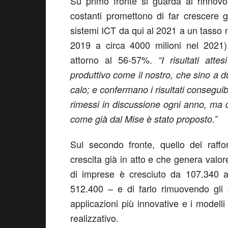
Su primo fronte si guarda al rinnov
costanti promettono di far crescere gli
sistemi ICT da qui al 2021 a un tasso 
2019 a circa 4000 milioni nel 2021
attorno al 56-57%.
“I risultati att
produttivo come il nostro, che sino a d
calo; e confermano i risultati consegui
rimessi in discussione ogni anno, ma d
come già dal Mise è stato proposto.”
Sul secondo fronte, quello del raffo
crescita già in atto e che genera valor
di imprese è cresciuto da 107.340 a
512.400 – e di farlo rimuovendo gli o
applicazioni più innovative e i modell
realizzativo.