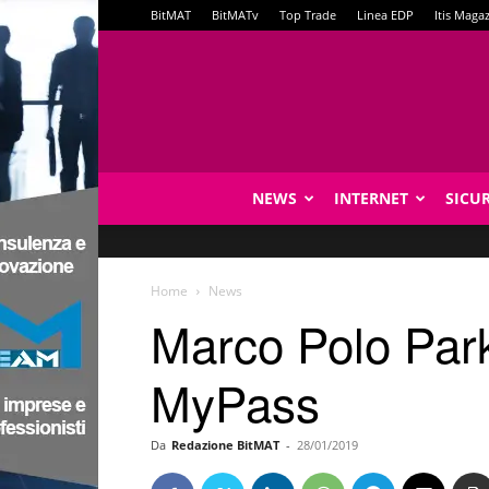
BitMAT
BitMATv
Top Trade
Linea EDP
Itis Maga
NEWS
INTERNET
SICU
Home
News
Marco Polo Park: 
MyPass
Da
Redazione BitMAT
-
28/01/2019