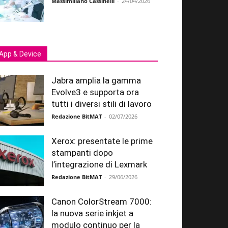
Massimiliano Cassinelli
-
24/04/2026
App & Device
Jabra amplia la gamma
Evolve3 e supporta ora
tutti i diversi stili di lavoro
Redazione BitMAT
-
02/07/2026
Xerox: presentate le prime
stampanti dopo
l’integrazione di Lexmark
Redazione BitMAT
-
29/06/2026
Canon ColorStream 7000:
la nuova serie inkjet a
modulo continuo per la