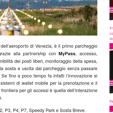
T
co
st
no dell’aeroporto di Venezia, è il primo parcheggio
, grazie alla partnership con
, accesso,
MyPass
ibilità dei posti liberi, monitoraggio della spesa,
la sosta e uscita dal parcheggio senza passare
 Se fino a poco tempo fa infatti l’innovazione si
i sistemi di wallet mobile per la prenotazione e il
rontiera per gli accessi è quella dell’interazione
e.
Pe
i P2, P3, P4, P7, Speedy Park e Sosta Breve.