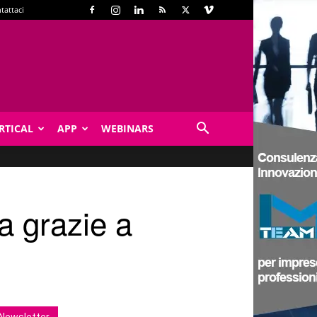
tattaci
RTICAL
APP
WEBINARS
ia grazie a