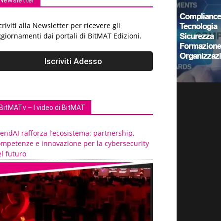
Newsletter
criviti alla Newsletter per ricevere gli
giornamenti dai portali di BitMAT Edizioni.
BitMATv – I video di BitMAT
endAI rafforza l’ecosistema: partnership,
ompetenze e innovazione per la cybersecurity
l futuro