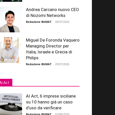
Andrea Carcano nuovo CEO
di Nozomi Networks
Redazione BitMAT
-
30/07/2026
Miguel De Foronda Vaquero
Managing Director per
Italia, Israele e Grecia di
Philips
Redazione BitMAT
-
29/07/2026
Ai Act
AI Act, 6 imprese siciliane
su 10 hanno già un caso
d’uso da verificare
Redazione BitMAT
-
03/08/2026