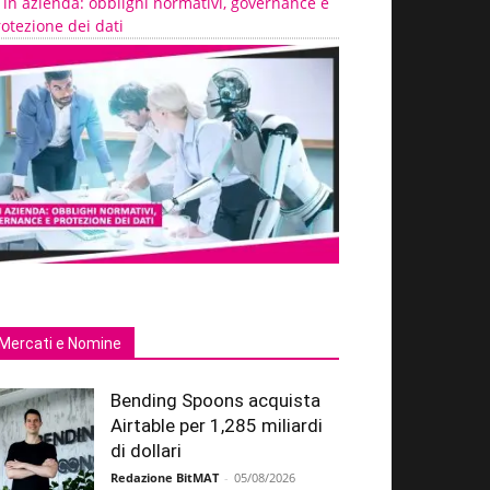
 in azienda: obblighi normativi, governance e
otezione dei dati
Mercati e Nomine
Bending Spoons acquista
Airtable per 1,285 miliardi
di dollari
Redazione BitMAT
-
05/08/2026