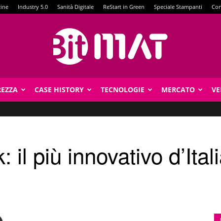
zine
Industry 5.0
Sanità Digitale
ReStart in Green
Speciale Stampanti
Con
REZZA
CASE HISTORY
TECNOLOGIE
MERCATO
VE
BitMat
il più innovativo d’Ital