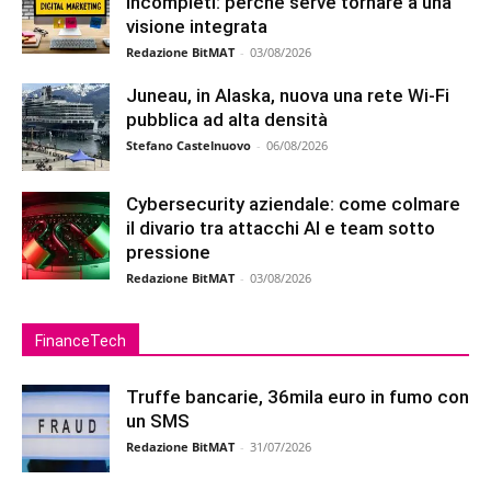
incompleti: perché serve tornare a una
visione integrata
Redazione BitMAT
-
03/08/2026
Juneau, in Alaska, nuova una rete Wi-Fi
pubblica ad alta densità
Stefano Castelnuovo
-
06/08/2026
Cybersecurity aziendale: come colmare
il divario tra attacchi AI e team sotto
pressione
Redazione BitMAT
-
03/08/2026
FinanceTech
Truffe bancarie, 36mila euro in fumo con
un SMS
Redazione BitMAT
-
31/07/2026