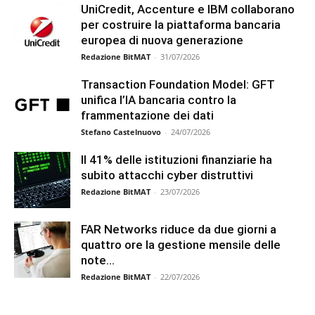
UniCredit, Accenture e IBM collaborano
per costruire la piattaforma bancaria
europea di nuova generazione
Redazione BitMAT
-
31/07/2026
Transaction Foundation Model: GFT
unifica l’IA bancaria contro la
frammentazione dei dati
Stefano Castelnuovo
-
24/07/2026
Il 41% delle istituzioni finanziarie ha
subito attacchi cyber distruttivi
Redazione BitMAT
-
23/07/2026
FAR Networks riduce da due giorni a
quattro ore la gestione mensile delle
note...
Redazione BitMAT
-
22/07/2026