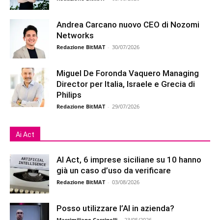
Andrea Carcano nuovo CEO di Nozomi
Networks
Redazione BitMAT
-
30/07/2026
Miguel De Foronda Vaquero Managing
Director per Italia, Israele e Grecia di
Philips
Redazione BitMAT
-
29/07/2026
Ai Act
AI Act, 6 imprese siciliane su 10 hanno
già un caso d’uso da verificare
Redazione BitMAT
-
03/08/2026
Posso utilizzare l’AI in azienda?
Massimiliano Cassinelli
-
23/05/2026