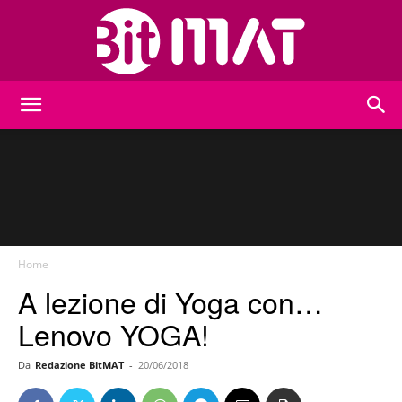
BitMat
Home
A lezione di Yoga con…
Lenovo YOGA!
Da
Redazione BitMAT
-
20/06/2018