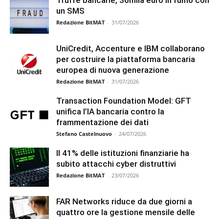
Truffe bancarie, 36mila euro in fumo con
un SMS
Redazione BitMAT
-
31/07/2026
UniCredit, Accenture e IBM collaborano
per costruire la piattaforma bancaria
europea di nuova generazione
Redazione BitMAT
-
31/07/2026
Transaction Foundation Model: GFT
unifica l’IA bancaria contro la
frammentazione dei dati
Stefano Castelnuovo
-
24/07/2026
Il 41% delle istituzioni finanziarie ha
subito attacchi cyber distruttivi
Redazione BitMAT
-
23/07/2026
FAR Networks riduce da due giorni a
quattro ore la gestione mensile delle