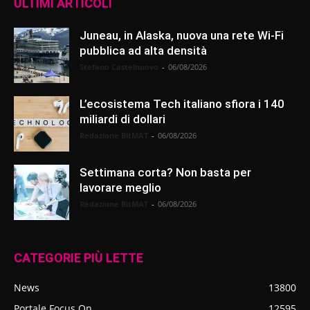
ULTIMI ARTICOLI
Juneau, in Alaska, nuova una rete Wi-Fi
pubblica ad alta densità
Stefano Castelnuovo
-
06/08/2026
L’ecosistema Tech italiano sfiora i 140
miliardi di dollari
Redazione BitMAT
-
06/08/2026
Settimana corta? Non basta per
lavorare meglio
Redazione BitMAT
-
06/08/2026
CATEGORIE PIÙ LETTE
News
13800
Portale Focus On
12595