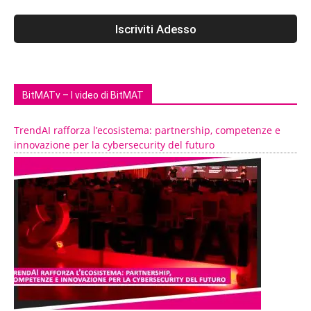
BitMATv – I video di BitMAT
TrendAI rafforza l’ecosistema: partnership, competenze e
innovazione per la cybersecurity del futuro