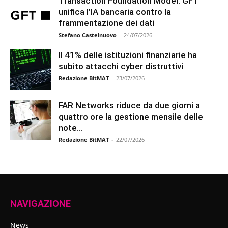
Transaction Foundation Model: GFT
unifica l’IA bancaria contro la
frammentazione dei dati
Stefano Castelnuovo
-
24/07/2026
Il 41% delle istituzioni finanziarie ha
subito attacchi cyber distruttivi
Redazione BitMAT
-
23/07/2026
FAR Networks riduce da due giorni a
quattro ore la gestione mensile delle
note...
Redazione BitMAT
-
22/07/2026
NAVIGAZIONE
News