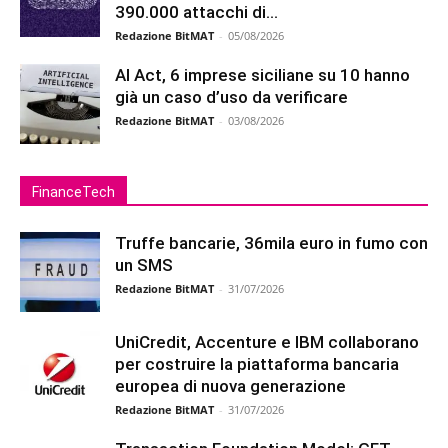
390.000 attacchi di...
Redazione BitMAT
-
05/08/2026
AI Act, 6 imprese siciliane su 10 hanno
già un caso d’uso da verificare
Redazione BitMAT
-
03/08/2026
FinanceTech
Truffe bancarie, 36mila euro in fumo con
un SMS
Redazione BitMAT
-
31/07/2026
UniCredit, Accenture e IBM collaborano
per costruire la piattaforma bancaria
europea di nuova generazione
Redazione BitMAT
-
31/07/2026