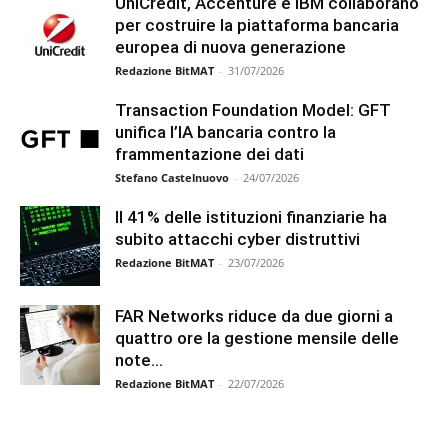
UniCredit, Accenture e IBM collaborano
per costruire la piattaforma bancaria
europea di nuova generazione
Redazione BitMAT
-
31/07/2026
Transaction Foundation Model: GFT
unifica l’IA bancaria contro la
frammentazione dei dati
Stefano Castelnuovo
-
24/07/2026
Il 41% delle istituzioni finanziarie ha
subito attacchi cyber distruttivi
Redazione BitMAT
-
23/07/2026
FAR Networks riduce da due giorni a
quattro ore la gestione mensile delle
note...
Redazione BitMAT
-
22/07/2026