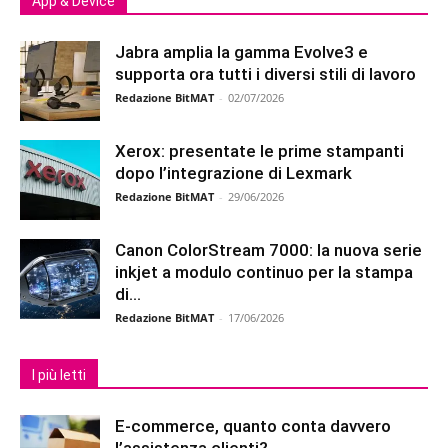
App & Device
Jabra amplia la gamma Evolve3 e
supporta ora tutti i diversi stili di lavoro
Redazione BitMAT
-
02/07/2026
Xerox: presentate le prime stampanti
dopo l’integrazione di Lexmark
Redazione BitMAT
-
29/06/2026
Canon ColorStream 7000: la nuova serie
inkjet a modulo continuo per la stampa
di...
Redazione BitMAT
-
17/06/2026
I più letti
E-commerce, quanto conta davvero