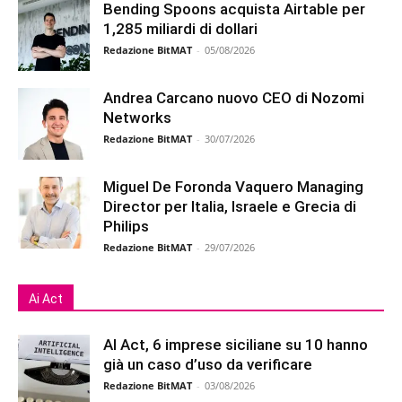
Bending Spoons acquista Airtable per
1,285 miliardi di dollari
Redazione BitMAT
-
05/08/2026
Andrea Carcano nuovo CEO di Nozomi
Networks
Redazione BitMAT
-
30/07/2026
Miguel De Foronda Vaquero Managing
Director per Italia, Israele e Grecia di
Philips
Redazione BitMAT
-
29/07/2026
Ai Act
AI Act, 6 imprese siciliane su 10 hanno
già un caso d’uso da verificare
Redazione BitMAT
-
03/08/2026