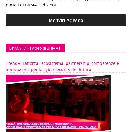
portali di BitMAT Edizioni.
BitMATv – I video di BitMAT
TrendAI rafforza l’ecosistema: partnership, competenze e
innovazione per la cybersecurity del futuro