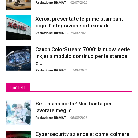
Redazione BitMAT
-
02/07/2026
Xerox: presentate le prime stampanti
dopo l’integrazione di Lexmark
Redazione BitMAT
-
29/06/2026
Canon ColorStream 7000: la nuova serie
inkjet a modulo continuo per la stampa
di...
Redazione BitMAT
-
17/06/2026
I più letti
Settimana corta? Non basta per
lavorare meglio
Redazione BitMAT
-
06/08/2026
Cybersecurity aziendale: come colmare