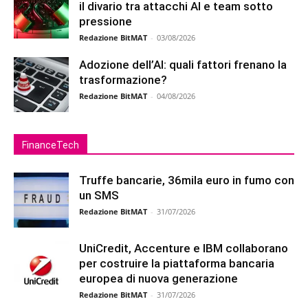
il divario tra attacchi AI e team sotto
pressione
Redazione BitMAT
-
03/08/2026
Adozione dell’AI: quali fattori frenano la
trasformazione?
Redazione BitMAT
-
04/08/2026
FinanceTech
Truffe bancarie, 36mila euro in fumo con
un SMS
Redazione BitMAT
-
31/07/2026
UniCredit, Accenture e IBM collaborano
per costruire la piattaforma bancaria
europea di nuova generazione
Redazione BitMAT
-
31/07/2026