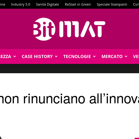
zine
Industry 5.0
Sanità Digitale
ReStart in Green
Speciale Stampanti
Con
REZZA
CASE HISTORY
TECNOLOGIE
MERCATO
VE
BitMat
non rinunciano all’inno