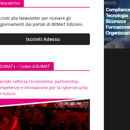
Newsletter
criviti alla Newsletter per ricevere gli
giornamenti dai portali di BitMAT Edizioni.
BitMATv – I video di BitMAT
endAI rafforza l’ecosistema: partnership,
ompetenze e innovazione per la cybersecurity
l futuro