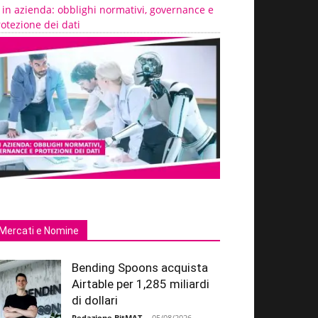
 in azienda: obblighi normativi, governance e
otezione dei dati
Mercati e Nomine
Bending Spoons acquista
Airtable per 1,285 miliardi
di dollari
Redazione BitMAT
-
05/08/2026