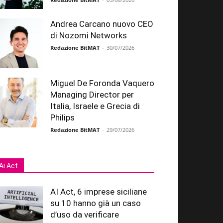
Andrea Carcano nuovo CEO
di Nozomi Networks
Redazione BitMAT
-
30/07/2026
Miguel De Foronda Vaquero
Managing Director per
Italia, Israele e Grecia di
Philips
Redazione BitMAT
-
29/07/2026
Ai Act
AI Act, 6 imprese siciliane
su 10 hanno già un caso
d’uso da verificare