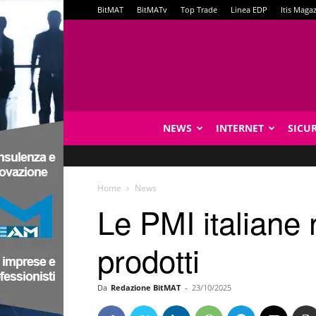
BitMAT
BitMATv
Top Trade
Linea EDP
Itis Maga
NEWS
INTERNET
SICU
Home
News
Le PMI italiane 
prodotti
Da
Redazione BitMAT
-
23/10/2025