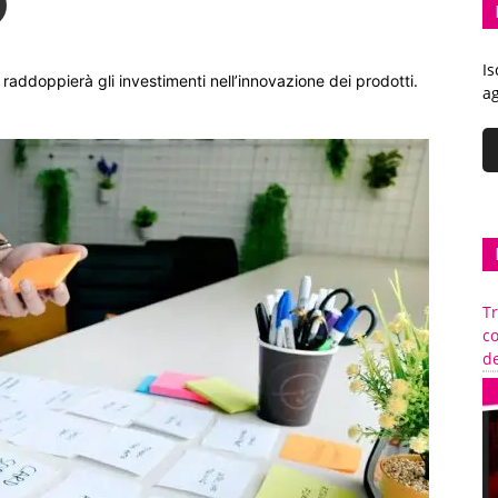
Is
e raddoppierà gli investimenti nell’innovazione dei prodotti.
ag
Tr
c
de