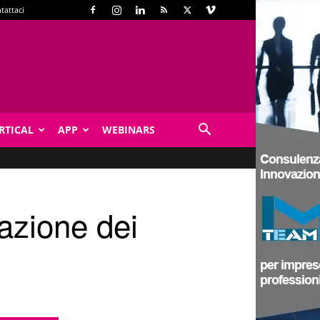
tattaci
RTICAL
APP
WEBINARS
vazione dei