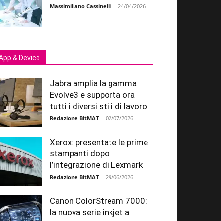
Massimiliano Cassinelli
-
24/04/2026
App & Device
Jabra amplia la gamma
Evolve3 e supporta ora
tutti i diversi stili di lavoro
Redazione BitMAT
-
02/07/2026
Xerox: presentate le prime
stampanti dopo
l’integrazione di Lexmark
Redazione BitMAT
-
29/06/2026
Canon ColorStream 7000:
la nuova serie inkjet a