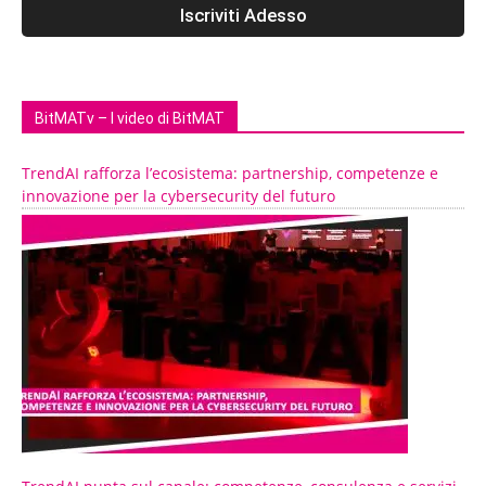
BitMATv – I video di BitMAT
TrendAI rafforza l’ecosistema: partnership, competenze e
innovazione per la cybersecurity del futuro