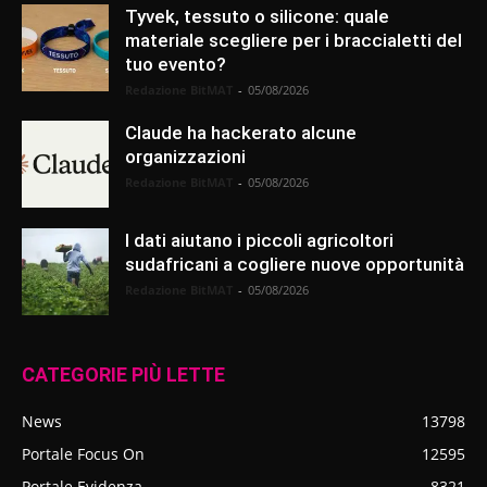
Tyvek, tessuto o silicone: quale
materiale scegliere per i braccialetti del
tuo evento?
Redazione BitMAT
-
05/08/2026
Claude ha hackerato alcune
organizzazioni
Redazione BitMAT
-
05/08/2026
I dati aiutano i piccoli agricoltori
sudafricani a cogliere nuove opportunità
Redazione BitMAT
-
05/08/2026
CATEGORIE PIÙ LETTE
News
13798
Portale Focus On
12595
Portale Evidenza
8321