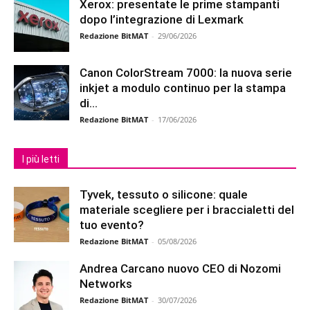
Xerox: presentate le prime stampanti
dopo l’integrazione di Lexmark
Redazione BitMAT
-
29/06/2026
Canon ColorStream 7000: la nuova serie
inkjet a modulo continuo per la stampa
di...
Redazione BitMAT
-
17/06/2026
I più letti
Tyvek, tessuto o silicone: quale
materiale scegliere per i braccialetti del
tuo evento?
Redazione BitMAT
-
05/08/2026
Andrea Carcano nuovo CEO di Nozomi
Networks
Redazione BitMAT
-
30/07/2026