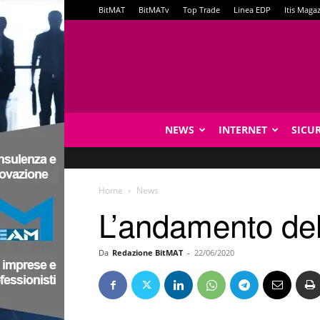
BitMAT
BitMATv
Top Trade
Linea EDP
Itis Maga
NEWS
INTERNET
SICU
Home
News
L’andamento del 
Da
Redazione BitMAT
-
22/06/2020