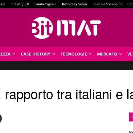
zine
Industry 5.0
Sanità Digitale
ReStart in Green
Speciale Stampanti
Con
REZZA
CASE HISTORY
TECNOLOGIE
MERCATO
VE
BitMat
rapporto tra italiani e 
Is