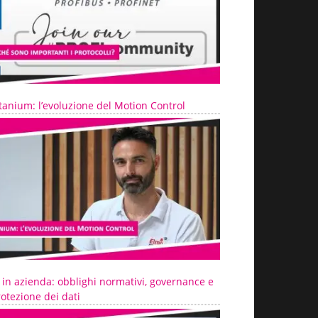
tanium: l’evoluzione del Motion Control
 in azienda: obblighi normativi, governance e
otezione dei dati