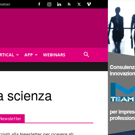
tattaci
RTICAL
APP
WEBINARS
la scienza
Newsletter
criviti alla Newsletter per ricevere gli