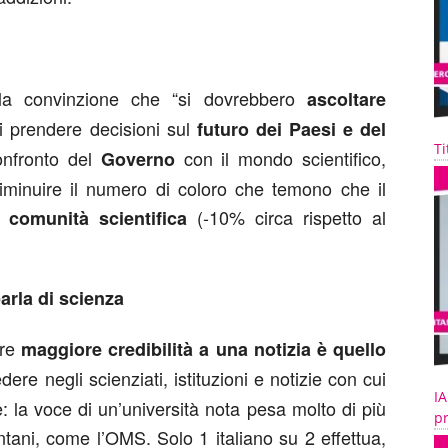
 la convinzione che “si dovrebbero
ascoltare
 prendere decisioni sul
futuro dei Paesi e del
Ti
confronto del
con il mondo scientifico,
Governo
diminuire il numero di coloro che temono che il
la
(-10% circa rispetto al
comunità scientifica
arla di scienza
are
maggiore credibilità a una notizia è quello
redere negli scienziati, istituzioni e notizie con cui
IA
 la voce di un’università nota pesa molto di più
pr
ontani, come l’OMS. Solo 1 italiano su 2 effettua,