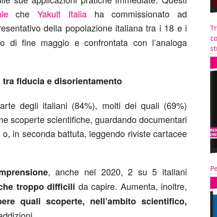
ale
che
Yakult Italia
ha commissionato ad
entativo della popolazione italiana tra i 18 e i
T
co
do di fine maggio e confrontata con l’analoga
st
, tra fiducia e disorientamento
rte degli italiani (84%), molti dei quali (69%)
time scoperte scientifiche, guardando documentari
 o, in seconda battuta, leggendo riviste cartacee
Pe
, anche nel 2020, 2 su 5 italiani
mprensione
da capire. Aumenta, inoltre,
che troppo difficili
ere quali scoperte, nell’ambito scientifico,
addizioni.