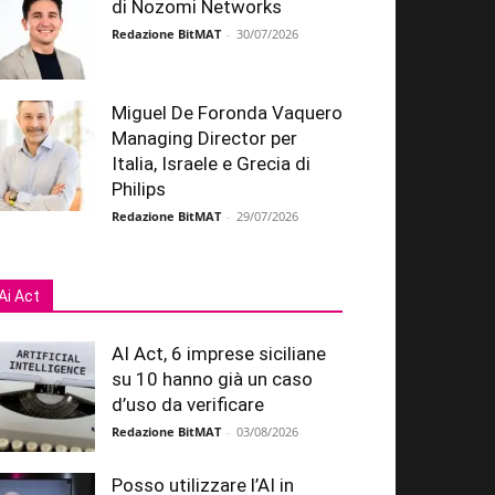
di Nozomi Networks
Redazione BitMAT
-
30/07/2026
Miguel De Foronda Vaquero
Managing Director per
Italia, Israele e Grecia di
Philips
Redazione BitMAT
-
29/07/2026
Ai Act
AI Act, 6 imprese siciliane
su 10 hanno già un caso
d’uso da verificare
Redazione BitMAT
-
03/08/2026
Posso utilizzare l’AI in