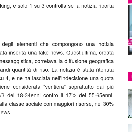
ing, e solo 1 su 3 controlla se la notizia riporta
a” degli elementi che compongono una notizia
 stata inserita una fake news. Quest’ultima, creata
messaggistica, correlava la diffusione geografica
andi quantità di riso. La notizia è stata ritenuta
su 4, e ne ha lasciata nell’indecisione una quota
iene considerata “veritiera” soprattutto dai più
a 1/3 dei 18-34enni contro il 17% dei 55-65enni.
lla classe sociale con maggiori risorse, nel 30%
 news.