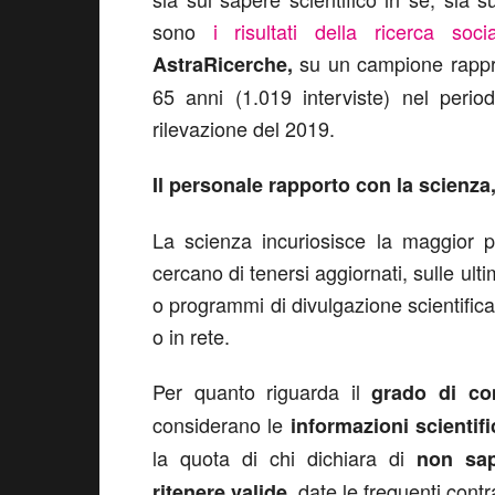
sono
i risultati della ricerca soci
su un campione rappres
AstraRicerche,
65 anni (1.019 interviste) nel perio
rilevazione del 2019.
Il personale rapporto con la scienza
La scienza incuriosisce la maggior pa
cercano di tenersi aggiornati, sulle ul
o programmi di divulgazione scientifica
o in rete.
Per quanto riguarda il
grado di co
considerano le
informazioni scientifi
la quota di chi dichiara di
non sap
, date le frequenti contr
ritenere valide