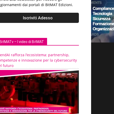
giornamenti dai portali di BitMAT Edizioni.
BitMATv – I video di BitMAT
endAI rafforza l’ecosistema: partnership,
ompetenze e innovazione per la cybersecurity
l futuro