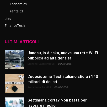
Economics
FantaICT
.ing
FinanceTech
ULTIMI ARTICOLI
Juneau, in Alaska, nuova una rete Wi-Fi
pubblica ad alta densità
Stefano Castelnuovo
-
06/08/2026
L’ecosistema Tech italiano sfiora i 140
miliardi di dollari
Redazione BitMAT
-
06/08/2026
Settimana corta? Non basta per
lavorare meglio