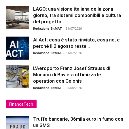
LAGO: una visione italiana della zona
giorno, tra sistemi componibili e cultura
del progetto
Redazione BitMAT
-
31/07/2026
AI Act: cosa è stato rinviato, cosa no, e
perché il 2 agosto resta...
Redazione BitMAT
-
31/07/2026
L’Aeroporto Franz Josef Strauss di
Monaco di Baviera ottimizza le
operation con Celonis
Redazione BitMAT
-
05/08/2026
FinanceTech
Truffe bancarie, 36mila euro in fumo con
un SMS