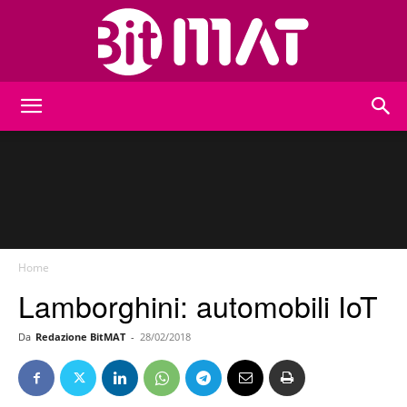
BitMat
Home
Lamborghini: automobili IoT
Da
Redazione BitMAT
-
28/02/2018