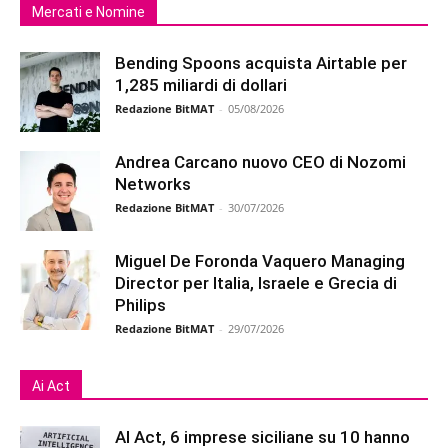
Mercati e Nomine
Bending Spoons acquista Airtable per
1,285 miliardi di dollari
Redazione BitMAT
-
05/08/2026
Andrea Carcano nuovo CEO di Nozomi
Networks
Redazione BitMAT
-
30/07/2026
Miguel De Foronda Vaquero Managing
Director per Italia, Israele e Grecia di
Philips
Redazione BitMAT
-
29/07/2026
Ai Act
AI Act, 6 imprese siciliane su 10 hanno