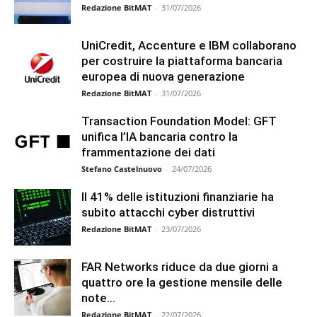
Redazione BitMAT
-
31/07/2026
UniCredit, Accenture e IBM collaborano
per costruire la piattaforma bancaria
europea di nuova generazione
Redazione BitMAT
-
31/07/2026
Transaction Foundation Model: GFT
unifica l’IA bancaria contro la
frammentazione dei dati
Stefano Castelnuovo
-
24/07/2026
Il 41% delle istituzioni finanziarie ha
subito attacchi cyber distruttivi
Redazione BitMAT
-
23/07/2026
FAR Networks riduce da due giorni a
quattro ore la gestione mensile delle
note...
Redazione BitMAT
-
22/07/2026