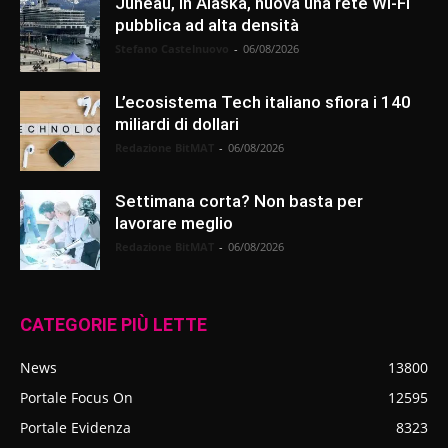
Juneau, in Alaska, nuova una rete Wi-Fi
pubblica ad alta densità
Stefano Castelnuovo
-
06/08/2026
L’ecosistema Tech italiano sfiora i 140
miliardi di dollari
Redazione BitMAT
-
06/08/2026
Settimana corta? Non basta per
lavorare meglio
Redazione BitMAT
-
06/08/2026
CATEGORIE PIÙ LETTE
News
13800
Portale Focus On
12595
Portale Evidenza
8323