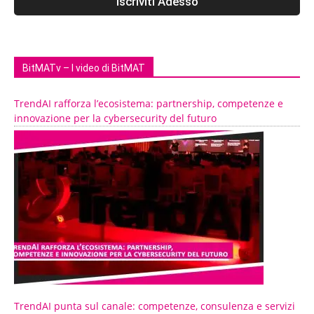
BitMATv – I video di BitMAT
TrendAI rafforza l’ecosistema: partnership, competenze e
innovazione per la cybersecurity del futuro
TrendAI punta sul canale: competenze, consulenza e servizi