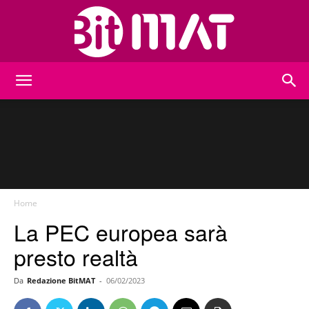
BitMat
Home
La PEC europea sarà
presto realtà
Da
Redazione BitMAT
-
06/02/2023