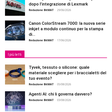
dopo l’integrazione di Lexmark
Redazione BitMAT
-
29/06/2026
Canon ColorStream 7000: la nuova serie
inkjet a modulo continuo per la stampa
di...
Redazione BitMAT
-
17/06/2026
I più letti
Tyvek, tessuto o silicone: quale
materiale scegliere per i braccialetti del
tuo evento?
Redazione BitMAT
-
05/08/2026
Agenti AI: chi li governa davvero?
Redazione BitMAT
-
03/08/2026