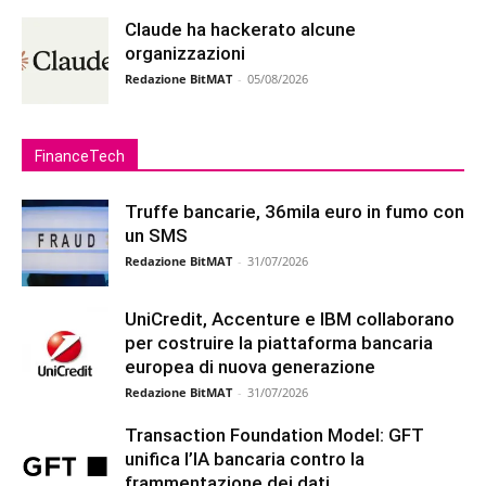
Claude ha hackerato alcune
organizzazioni
Redazione BitMAT
-
05/08/2026
FinanceTech
Truffe bancarie, 36mila euro in fumo con
un SMS
Redazione BitMAT
-
31/07/2026
UniCredit, Accenture e IBM collaborano
per costruire la piattaforma bancaria
europea di nuova generazione
Redazione BitMAT
-
31/07/2026
Transaction Foundation Model: GFT
unifica l’IA bancaria contro la
frammentazione dei dati