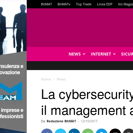
BitMAT
BitMATv
Top Trade
Linea EDP
Itis Maga
NEWS
INTERNET
SICU
Home
News
La cybersecurity
il management 
Da
Redazione BitMAT
-
12/10/2017