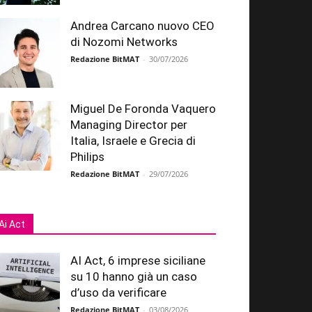
Andrea Carcano nuovo CEO
di Nozomi Networks
Redazione BitMAT
-
30/07/2026
Miguel De Foronda Vaquero
Managing Director per
Italia, Israele e Grecia di
Philips
Redazione BitMAT
-
29/07/2026
Ai Act
AI Act, 6 imprese siciliane
su 10 hanno già un caso
d’uso da verificare
Redazione BitMAT
-
03/08/2026