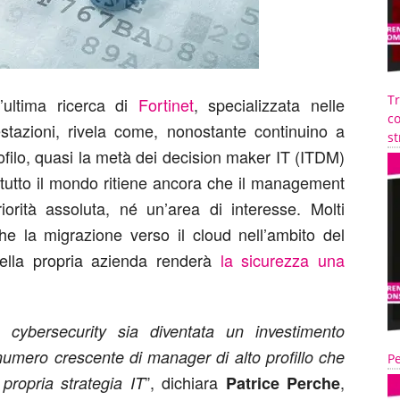
T
’ultima ricerca di
Fortinet
, specializzata nelle
co
estazioni, rivela come, nonostante continuino a
st
 profilo, quasi la metà dei decision maker IT (ITDM)
 tutto il mondo ritiene ancora che il management
iorità assoluta, né un’area di interesse. Molti
che la migrazione verso il cloud nell’ambito del
della propria azienda renderà
la sicurezza una
cybersecurity sia diventata un investimento
umero crescente di manager di alto profillo che
Pe
”, dichiara
,
propria strategia IT
Patrice Perche