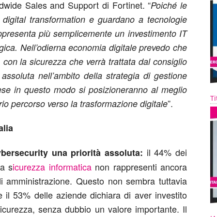
dwide Sales and Support di Fortinet. “
Poiché le
 digital transformation e guardano a tecnologie
appresenta più semplicemente un investimento IT
gica. Nell’odierna economia digitale prevedo che
con la sicurezza che verrà trattata dal consiglio
assoluta nell’ambito della strategia di gestione
rese in questo modo si posizioneranno al meglio
Ti
”.
rio percorso verso la trasformazione digitale
alia
il 44% dei
bersecurity una priorità assoluta:
la s
icurezza informatica
non rappresenti ancora
o di amministrazione. Questo non sembra tuttavia
 il 53% delle aziende dichiara di aver investito
sicurezza, senza dubbio un valore importante. Il