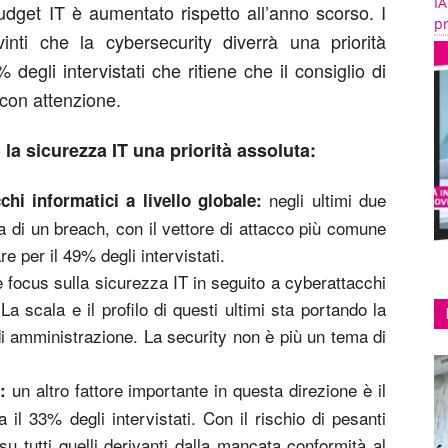
IA
budget IT è aumentato rispetto all’anno scorso. I
pr
nti che la cybersecurity diverrà una priorità
egli intervistati che ritiene che il consiglio di
con attenzione.
 la sicurezza IT una priorità assoluta:
negli ultimi due
hi informatici a livello globale:
ma di un breach, con il vettore di attacco più comune
per il 49% degli intervistati.
 focus sulla sicurezza IT in seguito a cyberattacchi
scala e il profilo di questi ultimi sta portando la
 di amministrazione. La security non è più un tema di
un altro fattore importante in questa direzione è il
i:
 il 33% degli intervistati. Con il rischio di pesanti
su tutti quelli derivanti dalla mancata conformità al