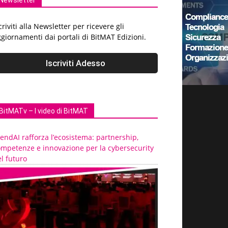
Newsletter
criviti alla Newsletter per ricevere gli
giornamenti dai portali di BitMAT Edizioni.
BitMATv – I video di BitMAT
endAI rafforza l’ecosistema: partnership,
ompetenze e innovazione per la cybersecurity
l futuro