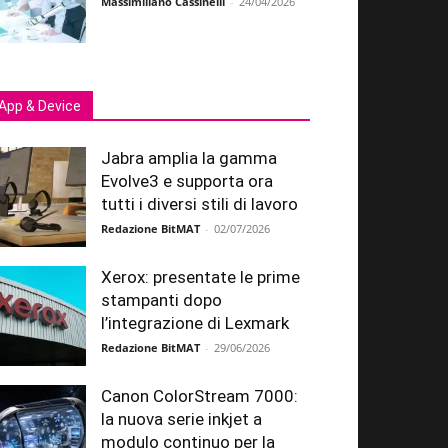
Massimiliano Cassinelli
-
24/04/2026
App & Device
Jabra amplia la gamma
Evolve3 e supporta ora
tutti i diversi stili di lavoro
Redazione BitMAT
-
02/07/2026
Xerox: presentate le prime
stampanti dopo
l’integrazione di Lexmark
Redazione BitMAT
-
29/06/2026
Canon ColorStream 7000:
la nuova serie inkjet a
modulo continuo per la