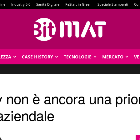
zine
Industry 5.0
Sanità Digitale
ReStart in Green
Speciale Stampanti
Con
REZZA
CASE HISTORY
TECNOLOGIE
MERCATO
VE
BitMat
 non è ancora una prior
aziendale