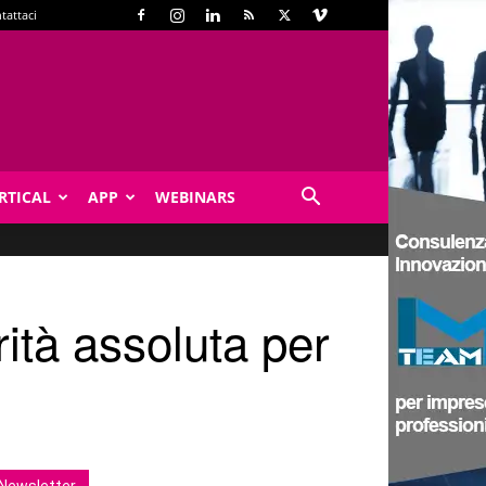
tattaci
RTICAL
APP
WEBINARS
ità assoluta per