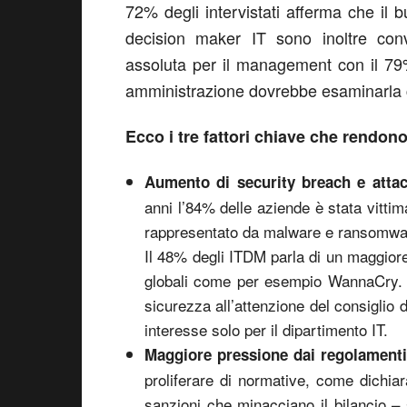
72% degli intervistati afferma che il 
decision maker IT sono inoltre convi
assoluta per il management con il 79% d
amministrazione dovrebbe esaminarla 
Ecco i tre fattori chiave che rendono
Aumento di security breach e attacc
anni l’84% delle aziende è stata vitti
rappresentato da malware e ransomware 
Il 48% degli ITDM parla di un maggiore
globali come per esempio WannaCry. La 
sicurezza all’attenzione del consiglio
interesse solo per il dipartimento IT.
Maggiore pressione dai regolament
proliferare di normative, come dichiara
sanzioni che minacciano il bilancio – 