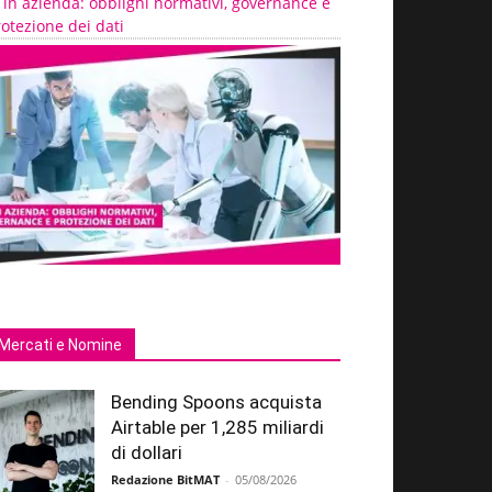
 in azienda: obblighi normativi, governance e
otezione dei dati
Mercati e Nomine
Bending Spoons acquista
Airtable per 1,285 miliardi
di dollari
Redazione BitMAT
-
05/08/2026