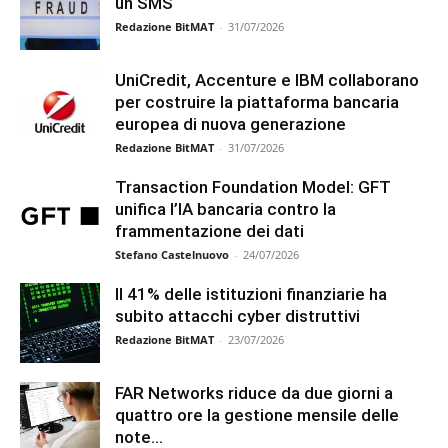
un SMS
Redazione BitMAT
-
31/07/2026
UniCredit, Accenture e IBM collaborano
per costruire la piattaforma bancaria
europea di nuova generazione
Redazione BitMAT
-
31/07/2026
Transaction Foundation Model: GFT
unifica l’IA bancaria contro la
frammentazione dei dati
Stefano Castelnuovo
-
24/07/2026
Il 41% delle istituzioni finanziarie ha
subito attacchi cyber distruttivi
Redazione BitMAT
-
23/07/2026
FAR Networks riduce da due giorni a
quattro ore la gestione mensile delle
note...