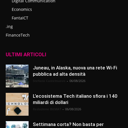
Digital Communication
Economics
FantaICT
.ing
FinanceTech
ULTIMI ARTICOLI
Juneau, in Alaska, nuova una rete Wi-Fi
pubblica ad alta densità
Stefano Castelnuovo
-
06/08/2026
L’ecosistema Tech italiano sfiora i 140
miliardi di dollari
Redazione BitMAT
-
06/08/2026
Settimana corta? Non basta per