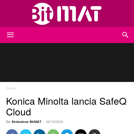
BitMat
Home
Konica Minolta lancia SafeQ
Cloud
Da
Redazione BitMAT
-
04/10/2024