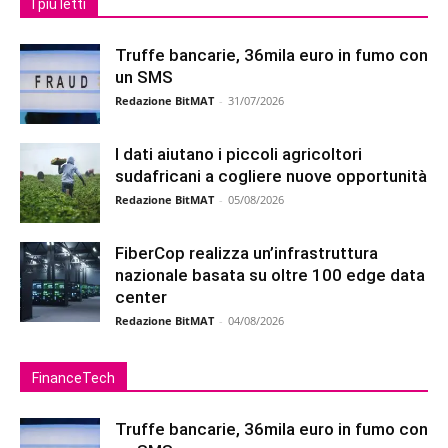
I più letti
Truffe bancarie, 36mila euro in fumo con
un SMS
Redazione BitMAT
-
31/07/2026
I dati aiutano i piccoli agricoltori
sudafricani a cogliere nuove opportunità
Redazione BitMAT
-
05/08/2026
FiberCop realizza un’infrastruttura
nazionale basata su oltre 100 edge data
center
Redazione BitMAT
-
04/08/2026
FinanceTech
Truffe bancarie, 36mila euro in fumo con