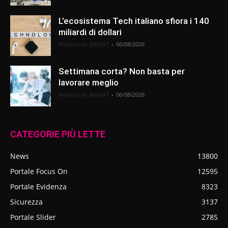
L’ecosistema Tech italiano sfiora i 140
miliardi di dollari
Redazione BitMAT
-
06/08/2026
Settimana corta? Non basta per
lavorare meglio
Redazione BitMAT
-
06/08/2026
CATEGORIE PIÙ LETTE
News
13800
Portale Focus On
12595
Portale Evidenza
8323
Sicurezza
3137
Portale Slider
2785