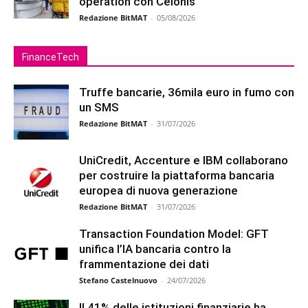
operation con Celonis
Redazione BitMAT
-
05/08/2026
FinanceTech
Truffe bancarie, 36mila euro in fumo con
un SMS
Redazione BitMAT
-
31/07/2026
UniCredit, Accenture e IBM collaborano
per costruire la piattaforma bancaria
europea di nuova generazione
Redazione BitMAT
-
31/07/2026
Transaction Foundation Model: GFT
unifica l’IA bancaria contro la
frammentazione dei dati
Stefano Castelnuovo
-
24/07/2026
Il 41% delle istituzioni finanziarie ha