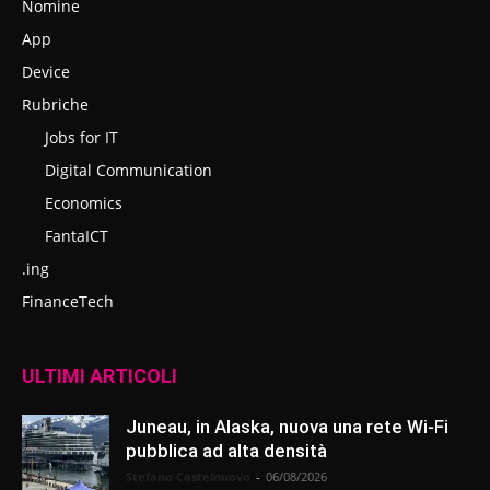
Nomine
App
Device
Rubriche
Jobs for IT
Digital Communication
Economics
FantaICT
.ing
FinanceTech
ULTIMI ARTICOLI
Juneau, in Alaska, nuova una rete Wi-Fi
pubblica ad alta densità
Stefano Castelnuovo
-
06/08/2026