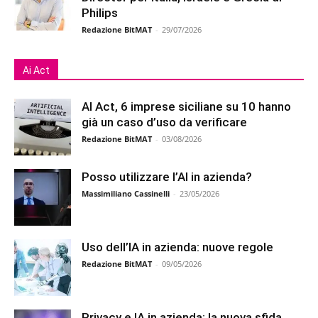
Philips
Redazione BitMAT
-
29/07/2026
Ai Act
AI Act, 6 imprese siciliane su 10 hanno
già un caso d’uso da verificare
Redazione BitMAT
-
03/08/2026
Posso utilizzare l’AI in azienda?
Massimiliano Cassinelli
-
23/05/2026
Uso dell’IA in azienda: nuove regole
Redazione BitMAT
-
09/05/2026
Privacy e IA in azienda: la nuova sfida