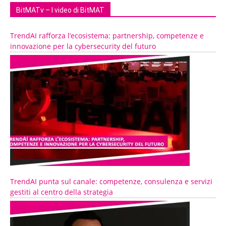
BitMATv – I video di BitMAT
TrendAI rafforza l’ecosistema: partnership, competenze e
innovazione per la cybersecurity del futuro
TrendAI punta sul canale: competenze, consulenza e servizi
gestiti al centro della strategia