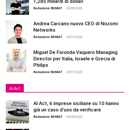
1,285 miliardi di dollari
Redazione BitMAT
-
05/08/2026
Andrea Carcano nuovo CEO di Nozomi
Networks
Redazione BitMAT
-
30/07/2026
Miguel De Foronda Vaquero Managing
Director per Italia, Israele e Grecia di
Philips
Redazione BitMAT
-
29/07/2026
Ai Act
AI Act, 6 imprese siciliane su 10 hanno
già un caso d’uso da verificare
Redazione BitMAT
-
03/08/2026