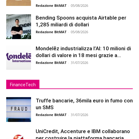
Redazione BitMAT
-
05/08/2026
Bending Spoons acquista Airtable per
1,285 miliardi di dollari
Redazione BitMAT
-
05/08/2026
Mondelēz industrializza l’AI: 10 milioni di
dollari di valore in 18 mesi grazie a...
Redazione BitMAT
-
31/07/2026
FinanceTech
Truffe bancarie, 36mila euro in fumo con
un SMS
Redazione BitMAT
-
31/07/2026
UniCredit, Accenture e IBM collaborano
per costruire la piattaforma bancaria