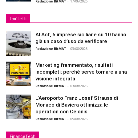
Redazione BitMAT
-
17/06/2026
I più letti
AI Act, 6 imprese siciliane su 10 hanno
già un caso d’uso da verificare
Redazione BitMAT
-
03/08/2026
Marketing frammentato, risultati
incompleti: perché serve tornare a una
visione integrata
Redazione BitMAT
-
03/08/2026
L’Aeroporto Franz Josef Strauss di
Monaco di Baviera ottimizza le
operation con Celonis
Redazione BitMAT
-
05/08/2026
FinanceTech