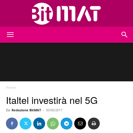
BitMat
Home
Italtel investirà nel 5G
Da
Redazione BitMAT
-
30/06/2017