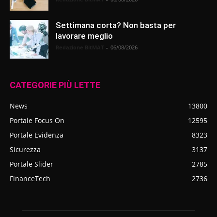
Settimana corta? Non basta per
lavorare meglio
Redazione BitMAT
-
06/08/2026
CATEGORIE PIÙ LETTE
News
13800
Portale Focus On
12595
Portale Evidenza
8323
Sicurezza
3137
Portale Slider
2785
FinanceTech
2736