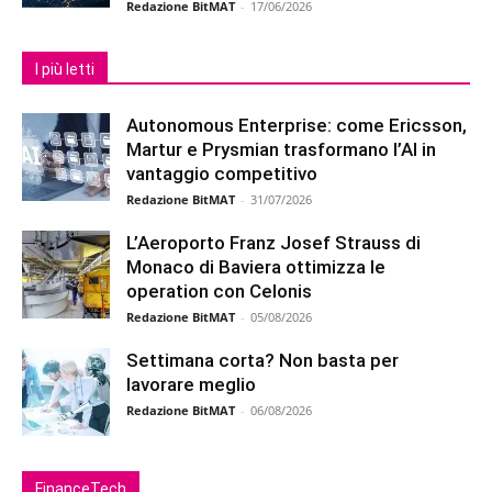
Redazione BitMAT
-
17/06/2026
I più letti
Autonomous Enterprise: come Ericsson,
Martur e Prysmian trasformano l’AI in
vantaggio competitivo
Redazione BitMAT
-
31/07/2026
L’Aeroporto Franz Josef Strauss di
Monaco di Baviera ottimizza le
operation con Celonis
Redazione BitMAT
-
05/08/2026
Settimana corta? Non basta per
lavorare meglio
Redazione BitMAT
-
06/08/2026
FinanceTech