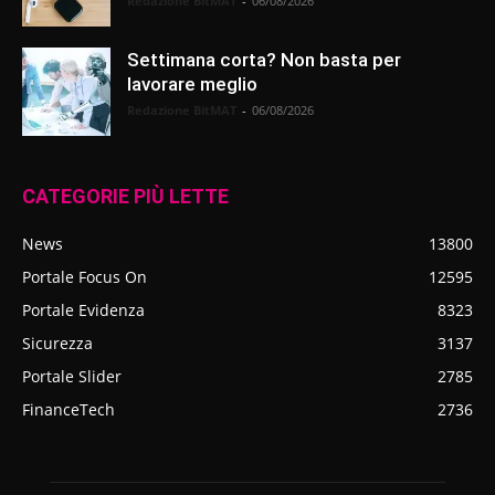
Redazione BitMAT
-
06/08/2026
Settimana corta? Non basta per
lavorare meglio
Redazione BitMAT
-
06/08/2026
CATEGORIE PIÙ LETTE
News
13800
Portale Focus On
12595
Portale Evidenza
8323
Sicurezza
3137
Portale Slider
2785
FinanceTech
2736