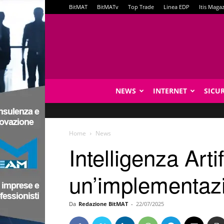
BitMAT
BitMATv
Top Trade
Linea EDP
Itis Maga
NEWS
INTERNET
SICU
Home
News
Intelligenza Arti
un’implementazi
Da
Redazione BitMAT
-
22/07/2025