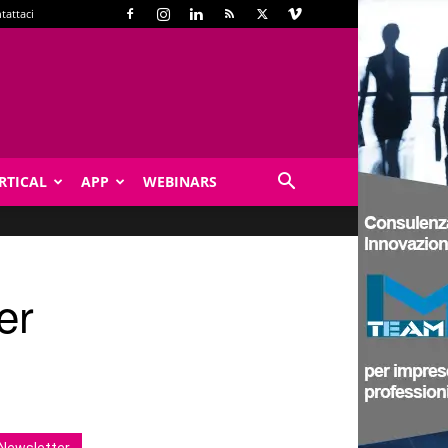
tattaci
RTICAL
APP
WEBINARS
er