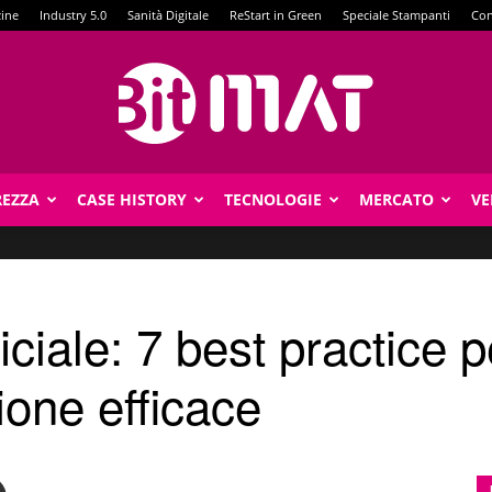
zine
Industry 5.0
Sanità Digitale
ReStart in Green
Speciale Stampanti
Con
REZZA
CASE HISTORY
TECNOLOGIE
MERCATO
VE
BitMat
ficiale: 7 best practice p
one efficace