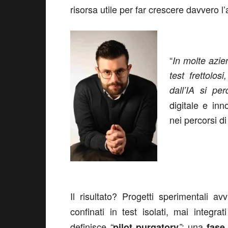
risorsa utile per far crescere davvero l
“
In molte azie
test frettolo
dall’IA si per
digitale e inn
nei percorsi d
Il risultato? Progetti sperimentali av
confinati in test isolati, mai integr
definisce
: una
“
pilot purgatory
”
fase 