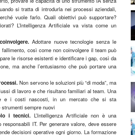
rto, provare le capacità di uno strumento IA senza
uando si tratta di introdurla nei processi aziendali,
perché vuole farlo. Quali obiettivi può supportare?
rati? L’Intelligenza Artificiale va vista come un
Adottare nuove tecnologie senza le
 coinvolgere.
fallimento, così come non coinvolgere il team può
are le risorse esistenti e identificare i gap, così da
ione, ma anche l’entusiasmo che può portare una
Non servono le soluzioni più “di moda”, ma
processi.
lussi di lavoro e che risultano familiari al team. Una
ze e i costi nascosti, in un mercato che si sta
e strumenti sempre nuovi
L’Intelligenza Artificiale non è una
lo i tecnici.
o responsabili IT. Per generare valore, deve essere
ende decisioni operative ogni giorno. La formazione