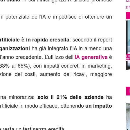
IA
pr
il potenziale dell’IA e impedisce di ottenere un
: secondo il report
tificiale è in rapida crescita
ha già integrato l’IA in almeno una
rganizzazioni
’anno precedente. L’utilizzo dell’
è
IA generativa
33% al 65%), con impatti concreti in marketing,
uzione dei costi, aumento dei ricavi, maggiore
 una minoranza:
ha
solo il 21% delle aziende
Artificiale in modo efficace, ottenendo
un impatto
ale resta un test senza eredità.