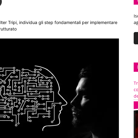
Is
ag
alter Tripi, individua gli step fondamentali per implementare
rutturato
Tr
c
de