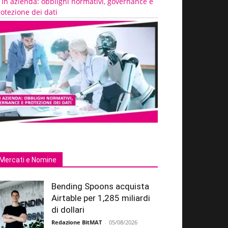
 in azienda: obblighi normativi, governance e
otezione dei dati
Mercati e Nomine
Bending Spoons acquista
Airtable per 1,285 miliardi
di dollari
Redazione BitMAT
-
05/08/2026