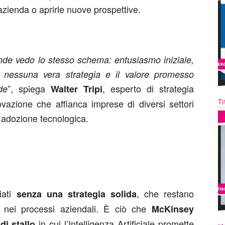
’azienda o aprirle nuove prospettive.
nde vedo lo stesso schema: entusiasmo iniziale,
si, nessuna vera strategia e il valore promesso
”, spiega
, esperto di strategia
de
Walter Tripi
Ti
ovazione che affianca imprese di diversi settori
i adozione tecnologica.
viati
, che restano
senza una strategia solida
ati nei processi aziendali. È ciò che
McKinsey
in cui l’Intelligenza Artificiale promette
di stallo