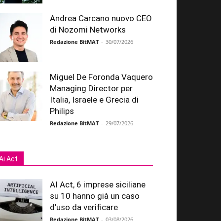
Andrea Carcano nuovo CEO
di Nozomi Networks
Redazione BitMAT
-
30/07/2026
Miguel De Foronda Vaquero
Managing Director per
Italia, Israele e Grecia di
Philips
Redazione BitMAT
-
29/07/2026
Ai Act
AI Act, 6 imprese siciliane
su 10 hanno già un caso
d’uso da verificare
Redazione BitMAT
-
03/08/2026