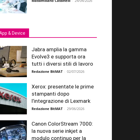
Massimiliano Cassinelli
-
24/04/2026
App & Device
Jabra amplia la gamma
Evolve3 e supporta ora
tutti i diversi stili di lavoro
Redazione BitMAT
-
02/07/2026
Xerox: presentate le prime
stampanti dopo
l’integrazione di Lexmark
Redazione BitMAT
-
29/06/2026
Canon ColorStream 7000:
la nuova serie inkjet a
modulo continuo per la