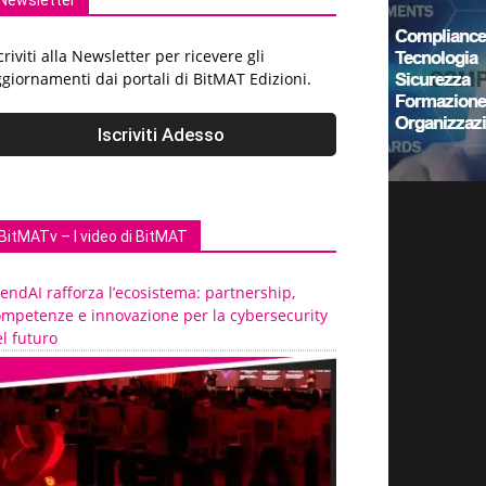
Newsletter
criviti alla Newsletter per ricevere gli
giornamenti dai portali di BitMAT Edizioni.
BitMATv – I video di BitMAT
endAI rafforza l’ecosistema: partnership,
ompetenze e innovazione per la cybersecurity
l futuro