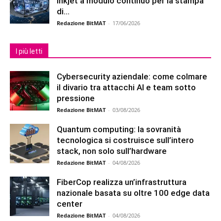
inkjet a modulo continuo per la stampa
di...
Redazione BitMAT
-
17/06/2026
I più letti
Cybersecurity aziendale: come colmare
il divario tra attacchi AI e team sotto
pressione
Redazione BitMAT
-
03/08/2026
Quantum computing: la sovranità
tecnologica si costruisce sull’intero
stack, non solo sull’hardware
Redazione BitMAT
-
04/08/2026
FiberCop realizza un’infrastruttura
nazionale basata su oltre 100 edge data
center
Redazione BitMAT
-
04/08/2026