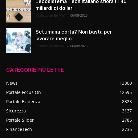
L’ecosistema Tech italiano sfiora i 140
miliardi di dollari
Redazione BitMAT
-
06/08/2026
Settimana corta? Non basta per
lavorare meglio
Redazione BitMAT
-
06/08/2026
CATEGORIE PIÙ LETTE
News
13800
Portale Focus On
12595
Portale Evidenza
8323
Sicurezza
3137
Portale Slider
2785
FinanceTech
2736