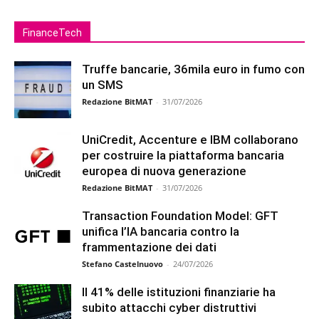
FinanceTech
Truffe bancarie, 36mila euro in fumo con
un SMS
Redazione BitMAT
-
31/07/2026
UniCredit, Accenture e IBM collaborano
per costruire la piattaforma bancaria
europea di nuova generazione
Redazione BitMAT
-
31/07/2026
Transaction Foundation Model: GFT
unifica l’IA bancaria contro la
frammentazione dei dati
Stefano Castelnuovo
-
24/07/2026
Il 41% delle istituzioni finanziarie ha
subito attacchi cyber distruttivi