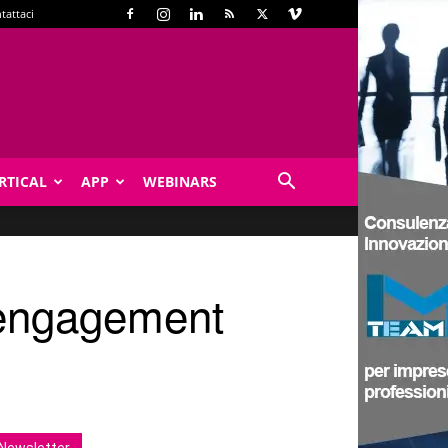
tattaci
RTICAL
APP
WEBINARS
l’engagement