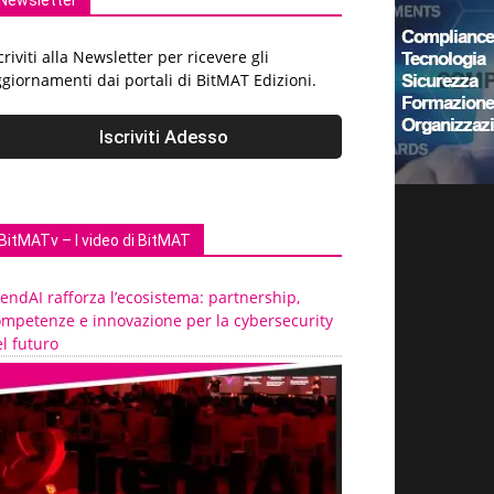
Newsletter
criviti alla Newsletter per ricevere gli
giornamenti dai portali di BitMAT Edizioni.
BitMATv – I video di BitMAT
endAI rafforza l’ecosistema: partnership,
ompetenze e innovazione per la cybersecurity
l futuro