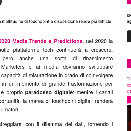
Is
ag
la moltitudine di touchpoint a disposizione rende più difficle
, nel 2020 la
2020 Media Trends e Predictions
ulle piattaforme tech continuerà a crescere.
rà però anche una sorta di rinascimento
 Marketers e ai media dovranno sviluppare
capacità di misurazione in grado di coinvolgere
Tr
, in un momento di grande trasformazione per
c
o e proprio
: mentre i canali
paradosso digitale
de
tunità, la marea di touchpoint digitali renderà
nsumatori.
reggiarsi con il dilemma dei dati, fornendo i