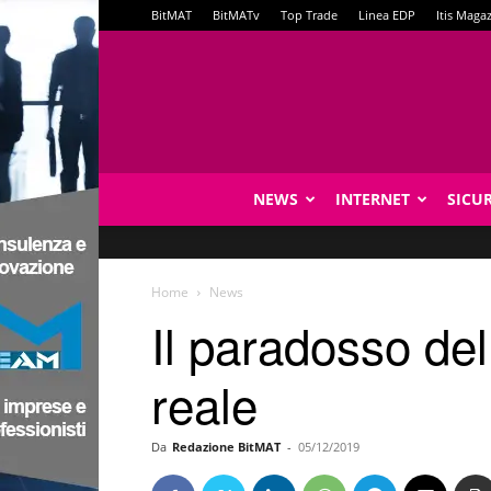
BitMAT
BitMATv
Top Trade
Linea EDP
Itis Maga
NEWS
INTERNET
SICU
Home
News
Il paradosso del
reale
Da
Redazione BitMAT
-
05/12/2019