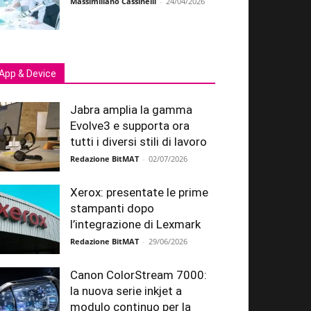
Massimiliano Cassinelli
-
24/04/2026
App & Device
Jabra amplia la gamma
Evolve3 e supporta ora
tutti i diversi stili di lavoro
Redazione BitMAT
-
02/07/2026
Xerox: presentate le prime
stampanti dopo
l’integrazione di Lexmark
Redazione BitMAT
-
29/06/2026
Canon ColorStream 7000:
la nuova serie inkjet a
modulo continuo per la