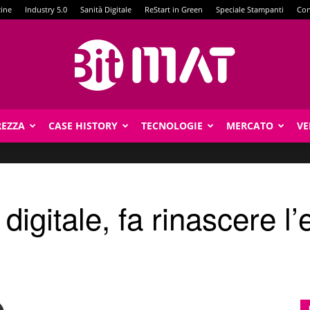
zine
Industry 5.0
Sanità Digitale
ReStart in Green
Speciale Stampanti
Con
REZZA
CASE HISTORY
TECNOLOGIE
MERCATO
VE
BitMat
 digitale, fa rinascere 