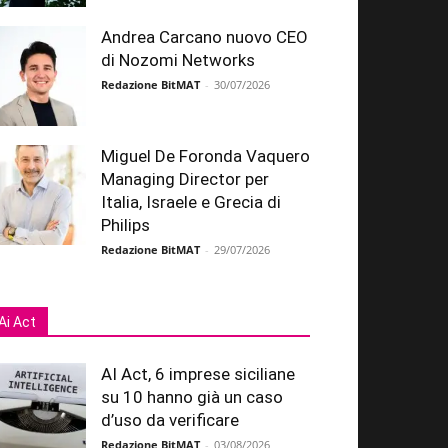
Andrea Carcano nuovo CEO
di Nozomi Networks
Redazione BitMAT
-
30/07/2026
Miguel De Foronda Vaquero
Managing Director per
Italia, Israele e Grecia di
Philips
Redazione BitMAT
-
29/07/2026
Ai Act
AI Act, 6 imprese siciliane
su 10 hanno già un caso
d’uso da verificare
Redazione BitMAT
-
03/08/2026