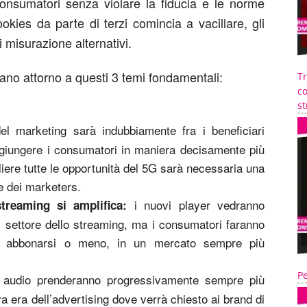
 consumatori senza violare la fiducia e le norme
ookies da parte di terzi comincia a vacillare, gli
 misurazione alternativi.
tano attorno a questi 3 temi fondamentali:
T
co
st
del marketing sarà indubbiamente fra i beneficiari
ggiungere i consumatori in maniera decisamente più
gliere tutte le opportunità del 5G sarà necessaria una
e dei marketers.
i nuovi player vedranno
streaming si amplifica:
l settore dello streaming, ma i consumatori faranno
e abbonarsi o meno, in un mercato sempre più
Pe
 audio prenderanno progressivamente sempre più
 era dell’advertising dove verrà chiesto ai brand di