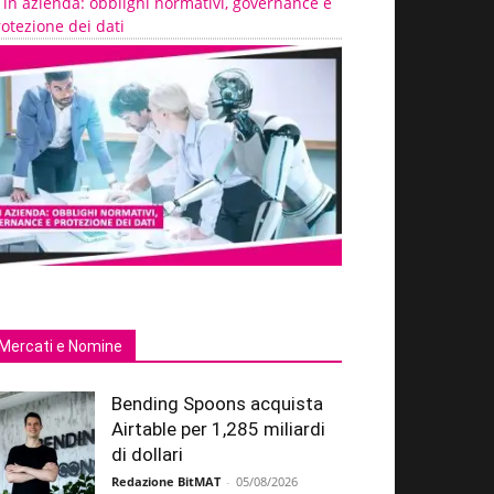
 in azienda: obblighi normativi, governance e
otezione dei dati
Mercati e Nomine
Bending Spoons acquista
Airtable per 1,285 miliardi
di dollari
Redazione BitMAT
-
05/08/2026