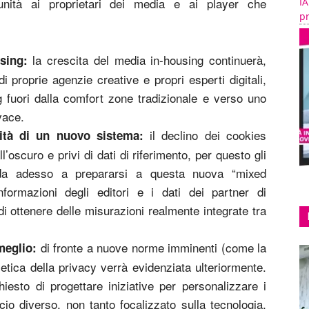
nità ai proprietari dei media e ai player che
IA
pr
la crescita del media in-housing continuerà,
sing:
 proprie agenzie creative e propri esperti digitali,
ng fuori dalla comfort zone tradizionale e verso uno
vace.
il declino dei cookies
sità di un nuovo sistema:
’oscuro e privi di dati di riferimento, per questo gli
 da adesso a prepararsi a questa nuova “mixed
nformazioni degli editori e i dati dei partner di
di ottenere delle misurazioni realmente integrate tra
di fronte a nuove norme imminenti (come la
meglio:
etica della privacy verrà evidenziata ulteriormente.
hiesto di progettare iniziative per personalizzare i
cio diverso, non tanto focalizzato sulla tecnologia,