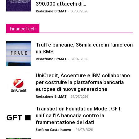
390.000 attacchi di...
Redazione BitMAT
-
05/08/2026
FinanceTech
Truffe bancarie, 36mila euro in fumo con
un SMS
Redazione BitMAT
-
31/07/2026
UniCredit, Accenture e IBM collaborano
per costruire la piattaforma bancaria
europea di nuova generazione
Redazione BitMAT
-
31/07/2026
Transaction Foundation Model: GFT
unifica l’IA bancaria contro la
frammentazione dei dati
Stefano Castelnuovo
-
24/07/2026