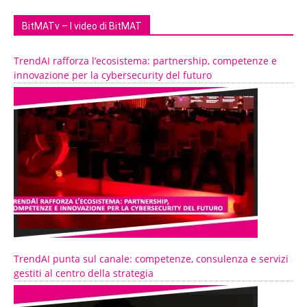
BitMATv – I video di BitMAT
TrendAI rafforza l’ecosistema: partnership, competenze e
innovazione per la cybersecurity del futuro
TrendAI punta sul canale: competenze, consulenza e servizi
gestiti al centro della strategia