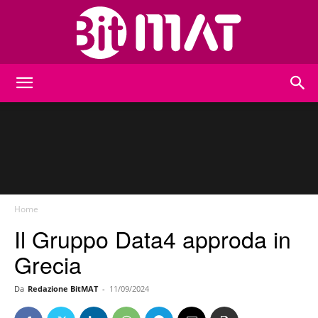
BitMat
Home
Il Gruppo Data4 approda in
Grecia
Da
Redazione BitMAT
-
11/09/2024