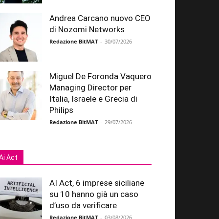
Andrea Carcano nuovo CEO
di Nozomi Networks
Redazione BitMAT
-
30/07/2026
Miguel De Foronda Vaquero
Managing Director per
Italia, Israele e Grecia di
Philips
Redazione BitMAT
-
29/07/2026
Ai Act
AI Act, 6 imprese siciliane
su 10 hanno già un caso
d’uso da verificare
Redazione BitMAT
-
03/08/2026