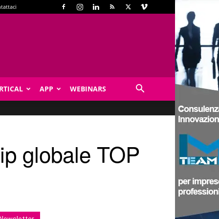
tattaci
RTICAL
APP
WEBINARS
ip globale TOP