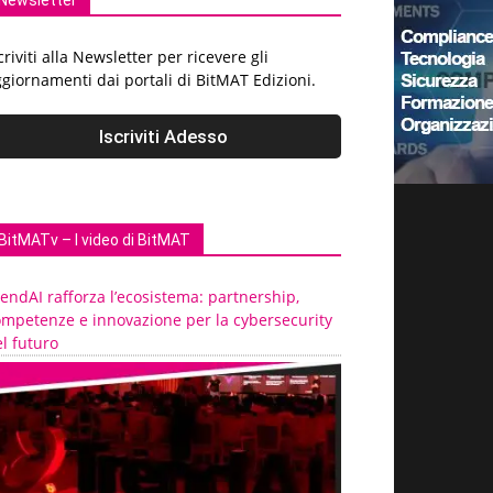
Newsletter
criviti alla Newsletter per ricevere gli
giornamenti dai portali di BitMAT Edizioni.
BitMATv – I video di BitMAT
endAI rafforza l’ecosistema: partnership,
ompetenze e innovazione per la cybersecurity
l futuro