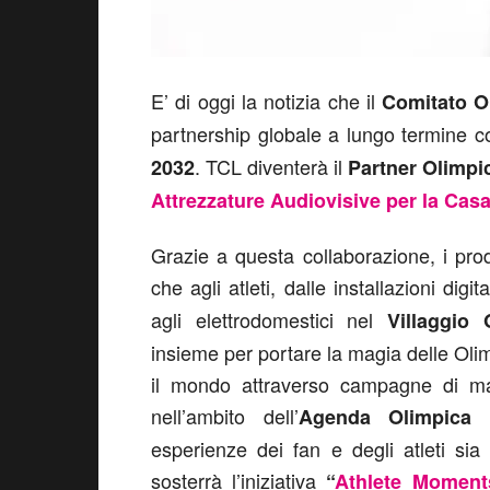
E’ di oggi la notizia che il
Comitato Ol
partnership globale a lungo termine c
. TCL diventerà il
2032
Partner Olimpi
Attrezzature Audiovisive per la Casa
Grazie a questa collaborazione, i pro
che agli atleti, dalle installazioni digit
agli elettrodomestici nel
Villaggio 
insieme per portare la magia delle Olimp
il mondo attraverso campagne di ma
nell’ambito dell’
Agenda Olimpica sul
esperienze dei fan e degli atleti sia
sosterrà l’iniziativa
“
Athlete Moment