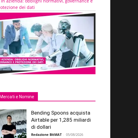
 in azienda: obblighi normativi, governance e
otezione dei dati
Mercati e Nomine
Bending Spoons acquista
Airtable per 1,285 miliardi
di dollari
Redazione BitMAT
-
05/08/2026