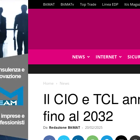
BitMAT
BitMATv
Top Trade
Linea EDP
Itis Maga
NEWS
INTERNET
SICU
Home
News
Il CIO e TCL an
fino al 2032
Da
Redazione BitMAT
-
20/02/2025