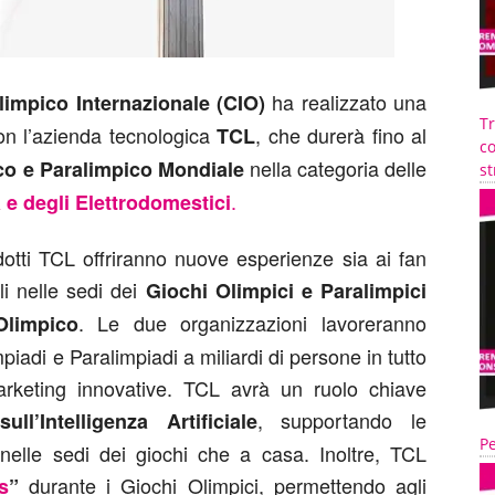
ha realizzato una
impico Internazionale (CIO)
T
on l’azienda tecnologica
, che durerà fino al
TCL
co
nella categoria delle
co e Paralimpico Mondiale
st
.
 e degli Elettrodomestici
dotti TCL offriranno nuove esperienze sia ai fan
ali nelle sedi dei
Giochi Olimpici e Paralimpici
. Le due organizzazioni lavoreranno
Olimpico
iadi e Paralimpiadi a miliardi di persone in tutto
rketing innovative. TCL avrà un ruolo chiave
, supportando le
l’Intelligenza Artificiale
Pe
 nelle sedi dei giochi che a casa. Inoltre, TCL
durante i Giochi Olimpici, permettendo agli
s
”