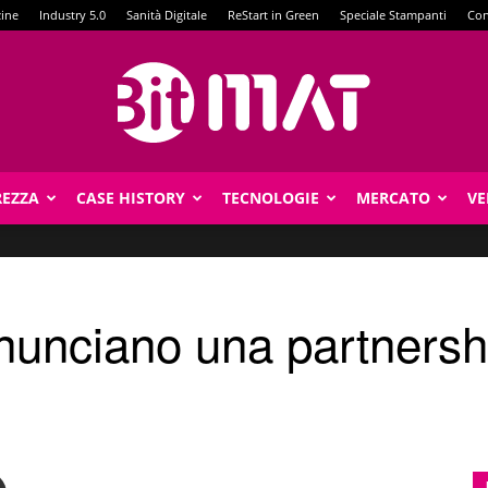
zine
Industry 5.0
Sanità Digitale
ReStart in Green
Speciale Stampanti
Con
REZZA
CASE HISTORY
TECNOLOGIE
MERCATO
VE
BitMat
nunciano una partnersh