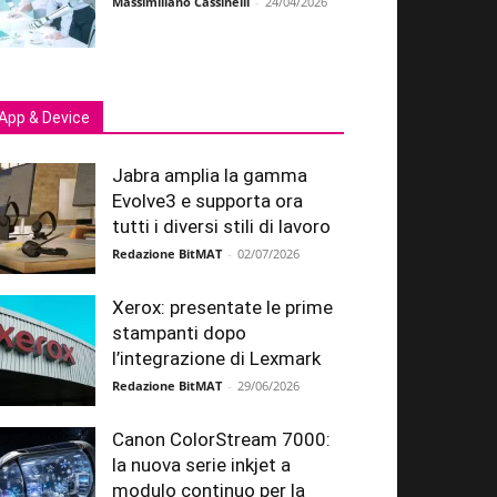
Massimiliano Cassinelli
-
24/04/2026
App & Device
Jabra amplia la gamma
Evolve3 e supporta ora
tutti i diversi stili di lavoro
Redazione BitMAT
-
02/07/2026
Xerox: presentate le prime
stampanti dopo
l’integrazione di Lexmark
Redazione BitMAT
-
29/06/2026
Canon ColorStream 7000:
la nuova serie inkjet a
modulo continuo per la