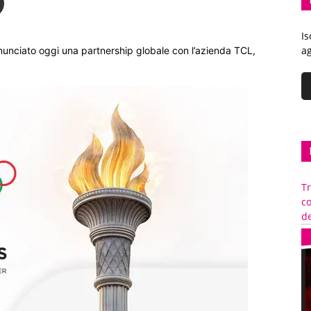
Is
ag
nunciato oggi una partnership globale con l’azienda TCL,
Tr
c
de