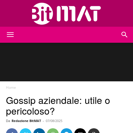
BitMat
Home
Gossip aziendale: utile o
pericoloso?
Da
Redazione BitMAT
-
07/08/2025