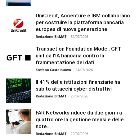
UniCredit, Accenture e IBM collaborano
per costruire la piattaforma bancaria
europea di nuova generazione
Redazione BitMAT
-
31/07/2026
Transaction Foundation Model: GFT
unifica l’IA bancaria contro la
frammentazione dei dati
Stefano Castelnuovo
-
24/07/2026
Il 41% delle istituzioni finanziarie ha
subito attacchi cyber distruttivi
Redazione BitMAT
-
23/07/2026
FAR Networks riduce da due giorni a
quattro ore la gestione mensile delle
note...
Redazione BitMAT
-
22/07/2026