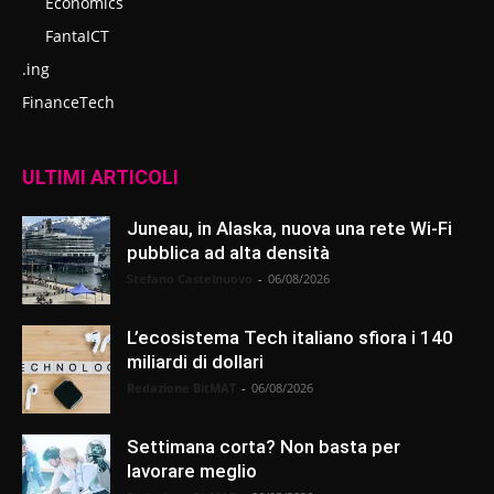
Economics
FantaICT
.ing
FinanceTech
ULTIMI ARTICOLI
Juneau, in Alaska, nuova una rete Wi-Fi
pubblica ad alta densità
Stefano Castelnuovo
-
06/08/2026
L’ecosistema Tech italiano sfiora i 140
miliardi di dollari
Redazione BitMAT
-
06/08/2026
Settimana corta? Non basta per
lavorare meglio