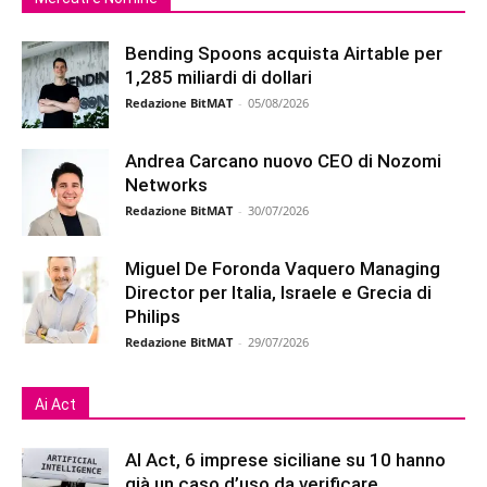
Bending Spoons acquista Airtable per
1,285 miliardi di dollari
Redazione BitMAT
-
05/08/2026
Andrea Carcano nuovo CEO di Nozomi
Networks
Redazione BitMAT
-
30/07/2026
Miguel De Foronda Vaquero Managing
Director per Italia, Israele e Grecia di
Philips
Redazione BitMAT
-
29/07/2026
Ai Act
AI Act, 6 imprese siciliane su 10 hanno
già un caso d’uso da verificare