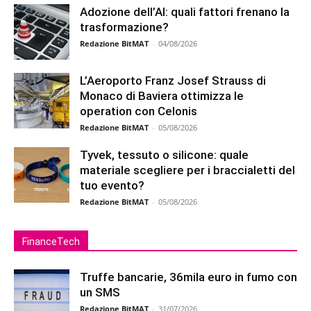
Adozione dell’AI: quali fattori frenano la
trasformazione?
Redazione BitMAT
-
04/08/2026
L’Aeroporto Franz Josef Strauss di
Monaco di Baviera ottimizza le
operation con Celonis
Redazione BitMAT
-
05/08/2026
Tyvek, tessuto o silicone: quale
materiale scegliere per i braccialetti del
tuo evento?
Redazione BitMAT
-
05/08/2026
FinanceTech
Truffe bancarie, 36mila euro in fumo con
un SMS
Redazione BitMAT
-
31/07/2026