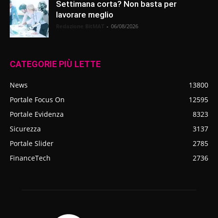
Settimana corta? Non basta per
lavorare meglio
Redazione BitMAT
-
06/08/2026
CATEGORIE PIÙ LETTE
News
13800
Portale Focus On
12595
Portale Evidenza
8323
Sicurezza
3137
Portale Slider
2785
FinanceTech
2736