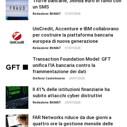
Truffe bancarie, 36mila euro in fumo con
un SMS
Redazione BitMAT
-
31/07/2026
UniCredit, Accenture e IBM collaborano
per costruire la piattaforma bancaria
europea di nuova generazione
Redazione BitMAT
-
31/07/2026
Transaction Foundation Model: GFT
unifica l’IA bancaria contro la
frammentazione dei dati
Stefano Castelnuovo
-
24/07/2026
Il 41% delle istituzioni finanziarie ha
subito attacchi cyber distruttivi
Redazione BitMAT
-
23/07/2026
FAR Networks riduce da due giorni a
quattro ore la gestione mensile delle