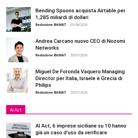
Bending Spoons acquista Airtable per
1,285 miliardi di dollari
Redazione BitMAT
-
05/08/2026
Andrea Carcano nuovo CEO di Nozomi
Networks
Redazione BitMAT
-
30/07/2026
Miguel De Foronda Vaquero Managing
Director per Italia, Israele e Grecia di
Philips
Redazione BitMAT
-
29/07/2026
Ai Act
AI Act, 6 imprese siciliane su 10 hanno
già un caso d’uso da verificare