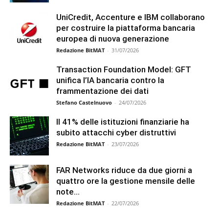
UniCredit, Accenture e IBM collaborano
per costruire la piattaforma bancaria
europea di nuova generazione
Redazione BitMAT
-
31/07/2026
Transaction Foundation Model: GFT
unifica l’IA bancaria contro la
frammentazione dei dati
Stefano Castelnuovo
-
24/07/2026
Il 41% delle istituzioni finanziarie ha
subito attacchi cyber distruttivi
Redazione BitMAT
-
23/07/2026
FAR Networks riduce da due giorni a
quattro ore la gestione mensile delle
note...
Redazione BitMAT
-
22/07/2026