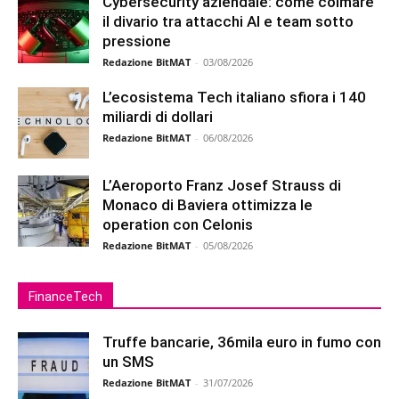
Cybersecurity aziendale: come colmare
il divario tra attacchi AI e team sotto
pressione
Redazione BitMAT
-
03/08/2026
L’ecosistema Tech italiano sfiora i 140
miliardi di dollari
Redazione BitMAT
-
06/08/2026
L’Aeroporto Franz Josef Strauss di
Monaco di Baviera ottimizza le
operation con Celonis
Redazione BitMAT
-
05/08/2026
FinanceTech
Truffe bancarie, 36mila euro in fumo con
un SMS
Redazione BitMAT
-
31/07/2026