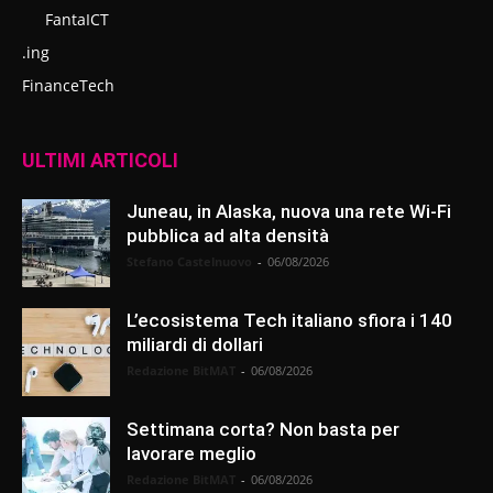
FantaICT
.ing
FinanceTech
ULTIMI ARTICOLI
Juneau, in Alaska, nuova una rete Wi-Fi
pubblica ad alta densità
Stefano Castelnuovo
-
06/08/2026
L’ecosistema Tech italiano sfiora i 140
miliardi di dollari
Redazione BitMAT
-
06/08/2026
Settimana corta? Non basta per
lavorare meglio
Redazione BitMAT
-
06/08/2026