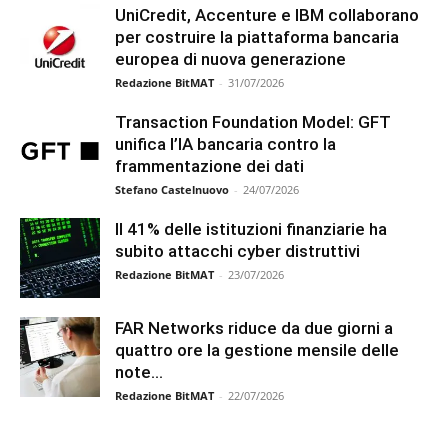
UniCredit, Accenture e IBM collaborano
per costruire la piattaforma bancaria
europea di nuova generazione
Redazione BitMAT
-
31/07/2026
Transaction Foundation Model: GFT
unifica l’IA bancaria contro la
frammentazione dei dati
Stefano Castelnuovo
-
24/07/2026
Il 41% delle istituzioni finanziarie ha
subito attacchi cyber distruttivi
Redazione BitMAT
-
23/07/2026
FAR Networks riduce da due giorni a
quattro ore la gestione mensile delle
note...
Redazione BitMAT
-
22/07/2026