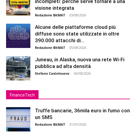
incompleti: perché serve tornare a una
visione integrata
Redazione BitMAT
-
03/08/2026
Alcune delle piattaforme cloud più
diffuse sono state utilizzate in oltre
390.000 attacchi di...
Redazione BitMAT
-
05/08/2026
Juneau, in Alaska, nuova una rete Wi-Fi
pubblica ad alta densità
Stefano Castelnuovo
-
06/08/2026
FinanceTech
Truffe bancarie, 36mila euro in fumo con
un SMS
Redazione BitMAT
-
31/07/2026