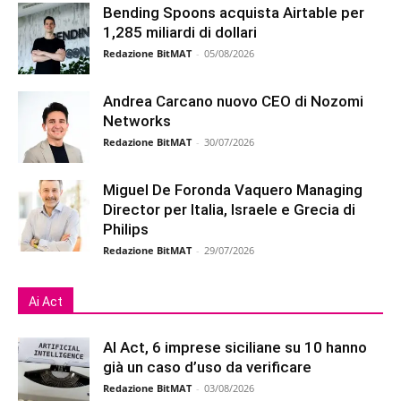
Bending Spoons acquista Airtable per
1,285 miliardi di dollari
Redazione BitMAT
-
05/08/2026
Andrea Carcano nuovo CEO di Nozomi
Networks
Redazione BitMAT
-
30/07/2026
Miguel De Foronda Vaquero Managing
Director per Italia, Israele e Grecia di
Philips
Redazione BitMAT
-
29/07/2026
Ai Act
AI Act, 6 imprese siciliane su 10 hanno
già un caso d’uso da verificare
Redazione BitMAT
-
03/08/2026