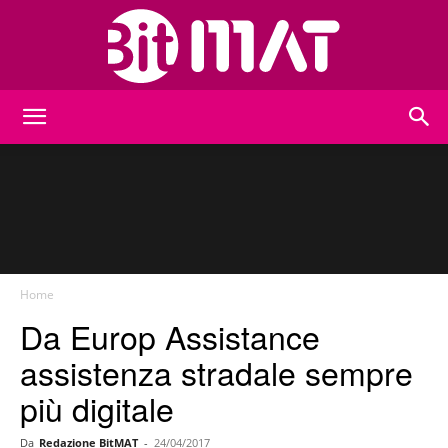
BitMat
Home
Da Europ Assistance
assistenza stradale sempre
più digitale
Da
Redazione BitMAT
-
24/04/2017