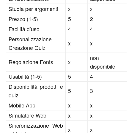
Studia per argomenti
x
x
Prezzo (1-5)
5
2
Facilità d’uso
4
4
Personalizzazione
x
x
Creazione Quiz
non
Regolazione Fonts
x
disponibile
Usabilità (1-5)
5
4
Disponibilità prodotti e
5
3
quiz
Mobile App
x
x
Simulatore Web
x
x
Sincronizzazione Web
x
x