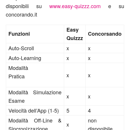
disponibili su
www.easy-quizzz.com
e su
concorando.it
Easy
Funzioni
Concorsando
Quizzz
Auto-Scroll
x
x
Auto-Learning
x
x
Modalità
x
x
Pratica
Modalità Simulazione
x
x
Esame
Velocità dell’App (1-5)
5
4
Modalità Off-Line &
non
x
Sincronizzazione
disponibile