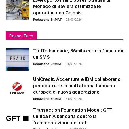
Monaco di Baviera ottimizza le
operation con Celonis
Redazione BitMAT
-
05/08/2026
FinanceTech
Truffe bancarie, 36mila euro in fumo con
un SMS
Redazione BitMAT
-
31/07/2026
UniCredit, Accenture e IBM collaborano
per costruire la piattaforma bancaria
europea di nuova generazione
Redazione BitMAT
-
31/07/2026
Transaction Foundation Model: GFT
unifica l’IA bancaria contro la
frammentazione dei dati