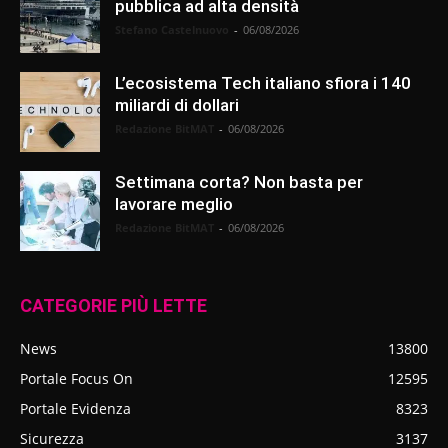
pubblica ad alta densità
Stefano Castelnuovo
-
06/08/2026
L’ecosistema Tech italiano sfiora i 140
miliardi di dollari
Redazione BitMAT
-
06/08/2026
Settimana corta? Non basta per
lavorare meglio
Redazione BitMAT
-
06/08/2026
CATEGORIE PIÙ LETTE
News
13800
Portale Focus On
12595
Portale Evidenza
8323
Sicurezza
3137