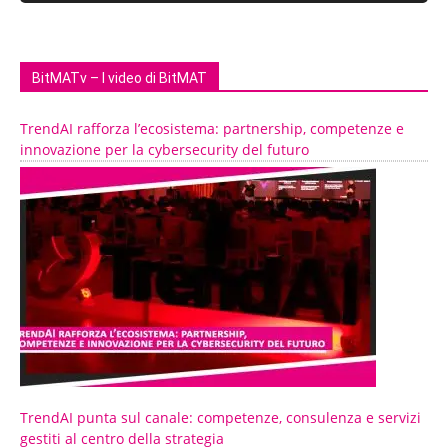
BitMATv – I video di BitMAT
TrendAI rafforza l’ecosistema: partnership, competenze e
innovazione per la cybersecurity del futuro
TrendAI punta sul canale: competenze, consulenza e servizi
gestiti al centro della strategia