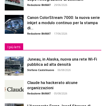
Redazione BitMAT
-
29/06/2026
Canon ColorStream 7000: la nuova serie
inkjet a modulo continuo per la stampa
di...
Redazione BitMAT
-
17/06/2026
I più letti
Juneau, in Alaska, nuova una rete Wi-Fi
pubblica ad alta densità
Stefano Castelnuovo
-
06/08/2026
Claude ha hackerato alcune
organizzazioni
Redazione BitMAT
-
05/08/2026
L’Aeroporto Franz Josef Strauss di