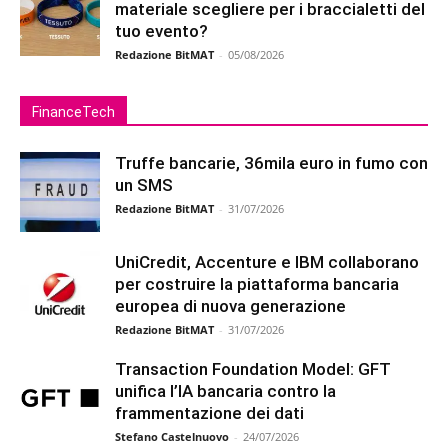
materiale scegliere per i braccialetti del
tuo evento?
Redazione BitMAT
-
05/08/2026
FinanceTech
Truffe bancarie, 36mila euro in fumo con
un SMS
Redazione BitMAT
-
31/07/2026
UniCredit, Accenture e IBM collaborano
per costruire la piattaforma bancaria
europea di nuova generazione
Redazione BitMAT
-
31/07/2026
Transaction Foundation Model: GFT
unifica l’IA bancaria contro la
frammentazione dei dati
Stefano Castelnuovo
-
24/07/2026