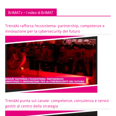
BitMATv – I video di BitMAT
TrendAI rafforza l’ecosistema: partnership, competenze e
innovazione per la cybersecurity del futuro
TrendAI punta sul canale: competenze, consulenza e servizi
gestiti al centro della strategia