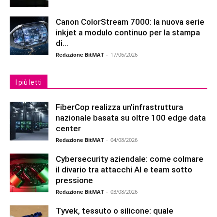
Canon ColorStream 7000: la nuova serie
inkjet a modulo continuo per la stampa
di...
Redazione BitMAT
-
17/06/2026
I più letti
FiberCop realizza un’infrastruttura
nazionale basata su oltre 100 edge data
center
Redazione BitMAT
-
04/08/2026
Cybersecurity aziendale: come colmare
il divario tra attacchi AI e team sotto
pressione
Redazione BitMAT
-
03/08/2026
Tyvek, tessuto o silicone: quale