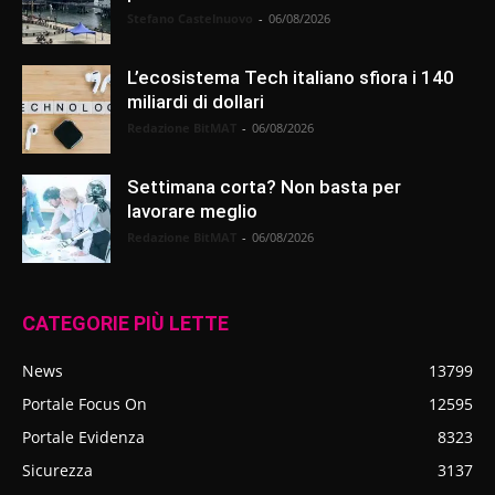
Stefano Castelnuovo
-
06/08/2026
L’ecosistema Tech italiano sfiora i 140
miliardi di dollari
Redazione BitMAT
-
06/08/2026
Settimana corta? Non basta per
lavorare meglio
Redazione BitMAT
-
06/08/2026
CATEGORIE PIÙ LETTE
News
13799
Portale Focus On
12595
Portale Evidenza
8323
Sicurezza
3137