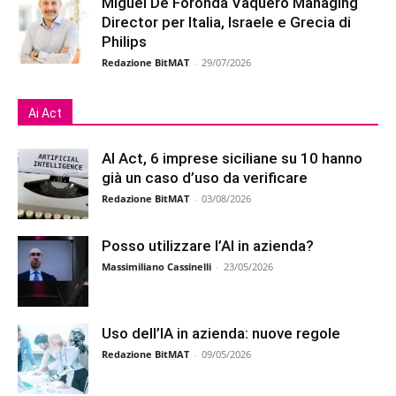
Miguel De Foronda Vaquero Managing
Director per Italia, Israele e Grecia di
Philips
Redazione BitMAT
-
29/07/2026
Ai Act
AI Act, 6 imprese siciliane su 10 hanno
già un caso d’uso da verificare
Redazione BitMAT
-
03/08/2026
Posso utilizzare l’AI in azienda?
Massimiliano Cassinelli
-
23/05/2026
Uso dell’IA in azienda: nuove regole
Redazione BitMAT
-
09/05/2026