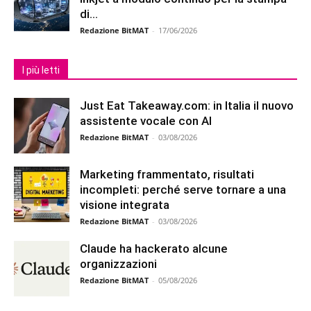
di...
Redazione BitMAT
-
17/06/2026
I più letti
Just Eat Takeaway.com: in Italia il nuovo
assistente vocale con AI
Redazione BitMAT
-
03/08/2026
Marketing frammentato, risultati
incompleti: perché serve tornare a una
visione integrata
Redazione BitMAT
-
03/08/2026
Claude ha hackerato alcune
organizzazioni
Redazione BitMAT
-
05/08/2026