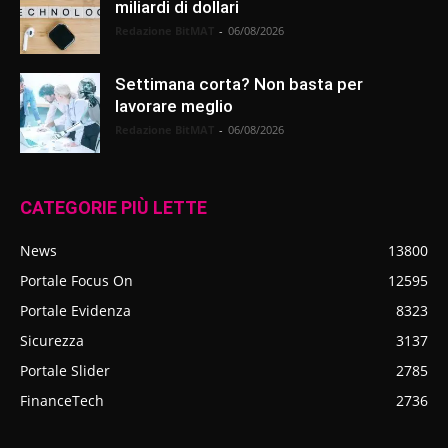
miliardi di dollari
Redazione BitMAT
-
06/08/2026
Settimana corta? Non basta per
lavorare meglio
Redazione BitMAT
-
06/08/2026
CATEGORIE PIÙ LETTE
News
13800
Portale Focus On
12595
Portale Evidenza
8323
Sicurezza
3137
Portale Slider
2785
FinanceTech
2736