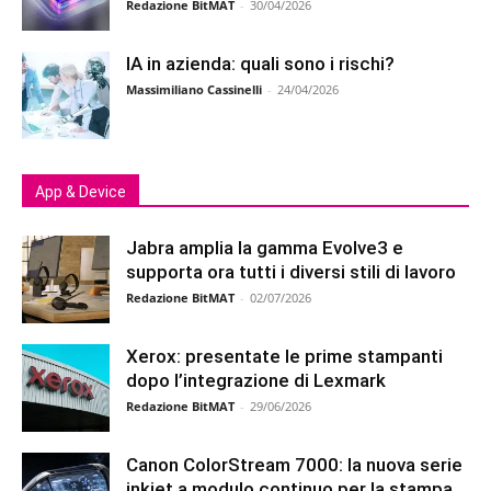
Redazione BitMAT
-
30/04/2026
IA in azienda: quali sono i rischi?
Massimiliano Cassinelli
-
24/04/2026
App & Device
Jabra amplia la gamma Evolve3 e
supporta ora tutti i diversi stili di lavoro
Redazione BitMAT
-
02/07/2026
Xerox: presentate le prime stampanti
dopo l’integrazione di Lexmark
Redazione BitMAT
-
29/06/2026
Canon ColorStream 7000: la nuova serie
inkjet a modulo continuo per la stampa