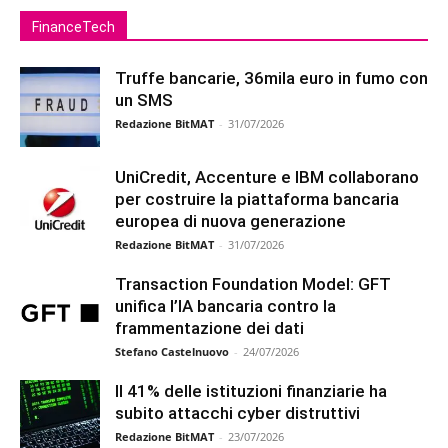
FinanceTech
Truffe bancarie, 36mila euro in fumo con
un SMS
Redazione BitMAT
-
31/07/2026
UniCredit, Accenture e IBM collaborano
per costruire la piattaforma bancaria
europea di nuova generazione
Redazione BitMAT
-
31/07/2026
Transaction Foundation Model: GFT
unifica l’IA bancaria contro la
frammentazione dei dati
Stefano Castelnuovo
-
24/07/2026
Il 41% delle istituzioni finanziarie ha
subito attacchi cyber distruttivi
Redazione BitMAT
-
23/07/2026