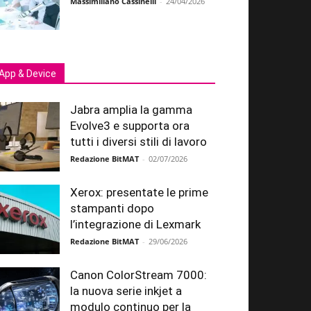
Massimiliano Cassinelli
-
24/04/2026
App & Device
Jabra amplia la gamma
Evolve3 e supporta ora
tutti i diversi stili di lavoro
Redazione BitMAT
-
02/07/2026
Xerox: presentate le prime
stampanti dopo
l’integrazione di Lexmark
Redazione BitMAT
-
29/06/2026
Canon ColorStream 7000:
la nuova serie inkjet a
modulo continuo per la