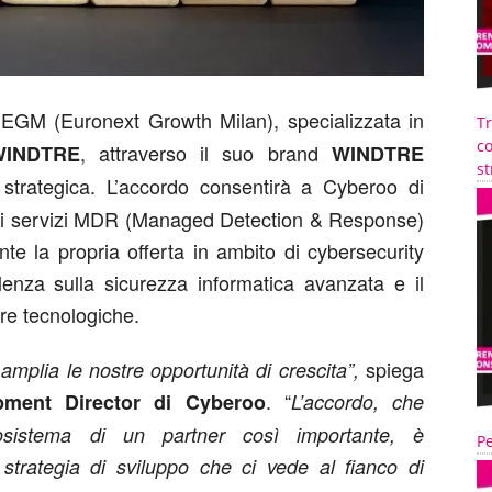
l’EGM (Euronext Growth Milan), specializzata in
T
co
, attraverso il suo brand
WINDTRE
WINDTRE
st
 strategica. L’accordo consentirà a Cyberoo di
 dei servizi MDR (Managed Detection & Response)
te la propria offerta in ambito di cybersecurity
lenza sulla sicurezza informatica avanzata e il
ure tecnologiche.
spiega
mplia le nostre opportunità di crescita”,
. “
pment Director di Cyberoo
L’accordo, che
cosistema di un partner così importante, è
Pe
 strategia di sviluppo che ci vede al fianco di