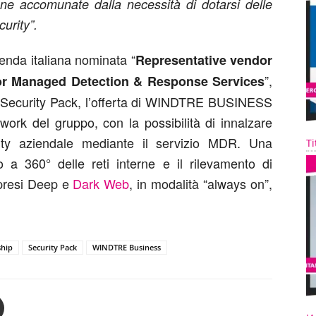
ane accomunate dalla necessità di dotarsi delle
ecurity”.
enda italiana nominata “
Representative vendor
”,
for Managed Detection & Response Services
 il Security Pack, l’offerta di WINDTRE BUSINESS
work del gruppo, con la possibilità di innalzare
urity aziendale mediante il servizio MDR. Una
Ti
o a 360° delle reti interne e il rilevamento di
mpresi Deep e
Dark Web
, in modalità “always on”,
ship
Security Pack
WINDTRE Business