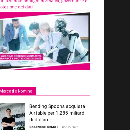
 in azienda: obblighi normativi, governance e
otezione dei dati
Mercati e Nomine
Bending Spoons acquista
Airtable per 1,285 miliardi
di dollari
Redazione BitMAT
-
05/08/2026