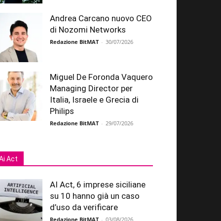
Andrea Carcano nuovo CEO
di Nozomi Networks
Redazione BitMAT
-
30/07/2026
Miguel De Foronda Vaquero
Managing Director per
Italia, Israele e Grecia di
Philips
Redazione BitMAT
-
29/07/2026
Ai Act
AI Act, 6 imprese siciliane
su 10 hanno già un caso
d’uso da verificare
Redazione BitMAT
-
03/08/2026