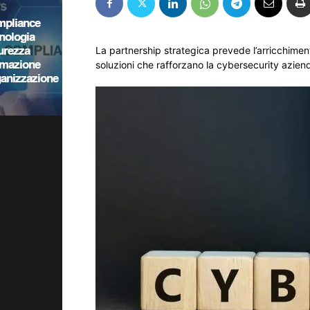
La partnership strategica prevede l’arricchime
soluzioni che rafforzano la cybersecurity azien