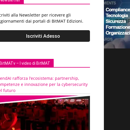
Newsletter
criviti alla Newsletter per ricevere gli
giornamenti dai portali di BitMAT Edizioni.
BitMATv – I video di BitMAT
endAI rafforza l’ecosistema: partnership,
ompetenze e innovazione per la cybersecurity
l futuro