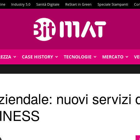
zine
Industry 5.0
Sanità Digitale
ReStart in Green
Speciale Stampanti
Con
REZZA
CASE HISTORY
TECNOLOGIE
MERCATO
VE
BitMat
ziendale: nuovi servizi
INESS