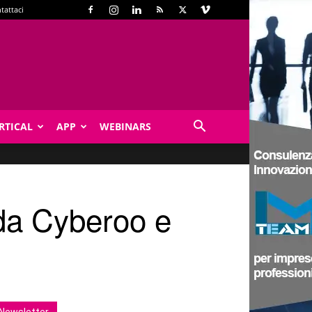
tattaci
RTICAL
APP
WEBINARS
 da Cyberoo e