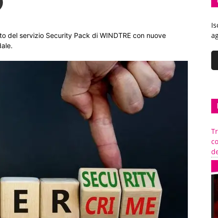
Is
ag
nto del servizio Security Pack di WINDTRE con nuove
dale.
Tr
c
de