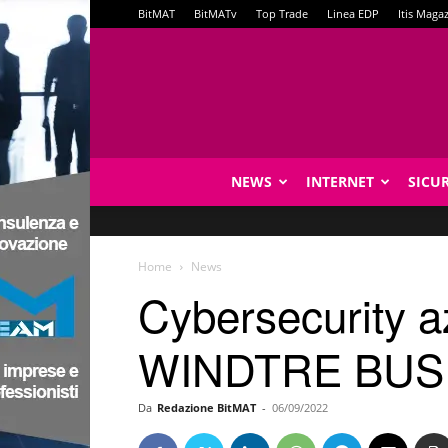
BitMAT
BitMATv
Top Trade
Linea EDP
Itis Maga
NEWS
INTERNET
SICU
Home
News
Cybersecurity a
WINDTRE BUS
Da
Redazione BitMAT
-
06/09/2022