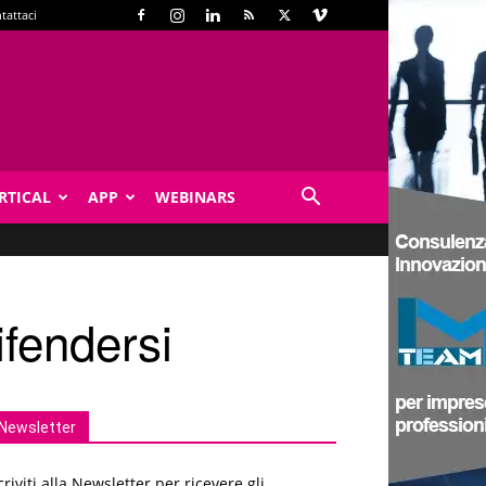
tattaci
RTICAL
APP
WEBINARS
fendersi
Newsletter
criviti alla Newsletter per ricevere gli