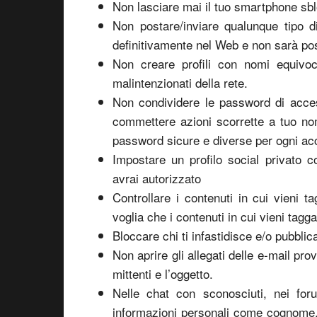
Non lasciare mai il tuo smartphone sb
Non postare/inviare qualunque tipo d
definitivamente nel Web e non sarà poss
Non creare profili con nomi equivoci
malintenzionati della rete.
Non condividere le password di access
commettere azioni scorrette a tuo nom
password sicure e diverse per ogni acc
Impostare un profilo social privato co
avrai autorizzato
Controllare i contenuti in cui vieni 
voglia che i contenuti in cui vieni tag
Bloccare chi ti infastidisce e/o pubblic
Non aprire gli allegati delle e-mail pro
mittenti e l’oggetto.
Nelle chat con sconosciuti, nei for
informazioni personali come cognome, e