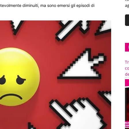
ag
otevolmente diminuiti, ma sono emersi gli episodi di
Tr
c
de