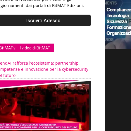
giornamenti dai portali di BitMAT Edizioni.
BitMATv – I video di BitMAT
endAI rafforza l’ecosistema: partnership,
ompetenze e innovazione per la cybersecurity
l futuro