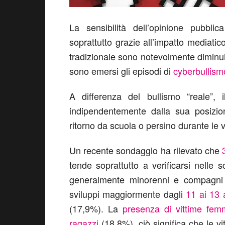
La sensibilità dell’opinione pubbli
soprattutto grazie all’impatto mediatic
tradizionale sono notevolmente diminuit
sono emersi gli episodi di
cyberbullism
A differenza del bullismo “reale”, 
indipendentemente dalla sua posizi
ritorno da scuola o persino durante le 
Un recente sondaggio ha rilevato che
tende soprattutto a verificarsi nelle 
generalmente minorenni e compagni d
sviluppi maggiormente dagli
11 ai 13 
(17,9%). La
presenza di vittime femm
ragazzi
(18,8%), ciò significa che le v