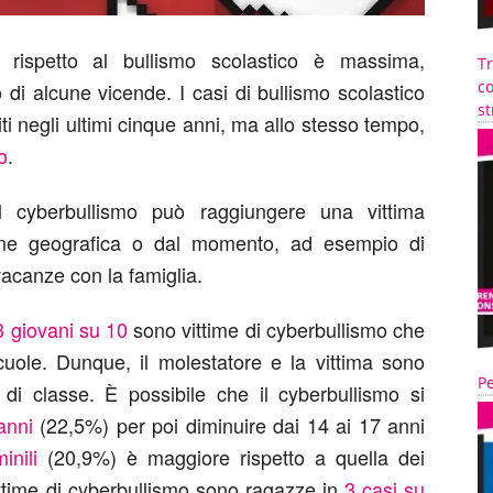
ca rispetto al bullismo scolastico è massima,
T
co
o di alcune vicende. I casi di bullismo scolastico
st
i negli ultimi cinque anni, ma allo stesso tempo,
o
.
il cyberbullismo può raggiungere una vittima
one geografica o dal momento, ad esempio di
vacanze con la famiglia.
3 giovani su 10
sono vittime di cyberbullismo che
scuole. Dunque, il molestatore e la vittima sono
Pe
i classe. È possibile che il cyberbullismo si
anni
(22,5%) per poi diminuire dai 14 ai 17 anni
inili
(20,9%) è maggiore rispetto a quella dei
ittime di cyberbullismo sono ragazze in
3 casi su