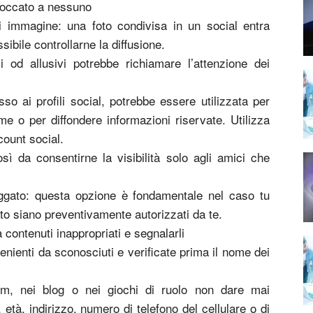
loccato a nessuno
i immagine: una foto condivisa in un social entra
ibile controllarne la diffusione.
 od allusivi potrebbe richiamare l’attenzione dei
o ai profili social, potrebbe essere utilizzata per
e o per diffondere informazioni riservate. Utilizza
ount social.
sì da consentirne la visibilità solo agli amici che
taggato: questa opzione è fondamentale nel caso tu
gato siano preventivamente autorizzati da te.
a contenuti inappropriati e segnalarli
venienti da sconosciuti e verificate prima il nome dei
um, nei blog o nei giochi di ruolo non dare mai
tà, indirizzo, numero di telefono del cellulare o di