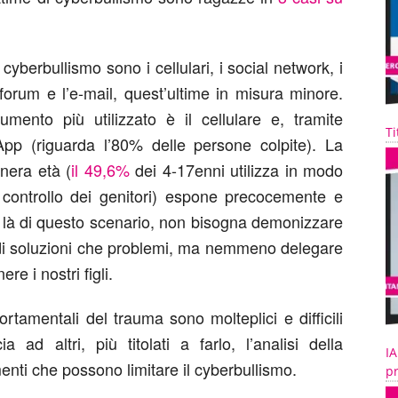
 cyberbullismo sono i cellulari, i social network, i
 forum e l’e-mail, quest’ultime in misura minore.
ento più utilizzato è il cellulare e, tramite
Ti
sApp (riguarda l’80% delle persone colpite). La
enera età (
il 49,6%
dei 4-17enni utilizza in modo
il controllo dei genitori) espone precocemente e
di là di questo scenario, non bisogna demonizzare
o di soluzioni che problemi, ma nemmeno delegare
re i nostri figli.
amentali del trauma sono molteplici e difficili
 ad altri, più titolati a farlo, l’analisi della
IA
enti che possono limitare il cyberbullismo.
pr