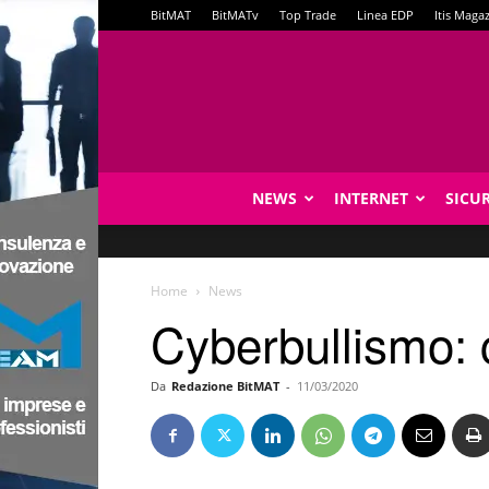
BitMAT
BitMATv
Top Trade
Linea EDP
Itis Maga
NEWS
INTERNET
SICU
Home
News
Cyberbullismo:
Da
Redazione BitMAT
-
11/03/2020