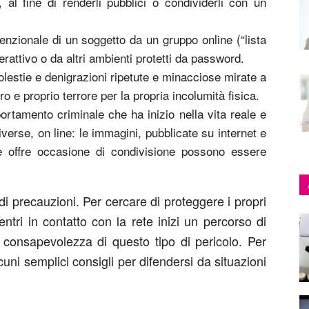
 al fine di renderli pubblici o condividerli con un
enzionale di un soggetto da un gruppo online (“lista
rattivo o da altri ambienti protetti da password.
estie e denigrazioni ripetute e minacciose mirate a
o e proprio terrore per la propria incolumità fisica.
tamento criminale che ha inizio nella vita reale e
iverse, on line: le immagini, pubblicate su internet e
ete offre occasione di condivisione possono essere
i precauzioni. Per cercare di proteggere i propri
tri in contatto con la rete inizi un percorso di
 consapevolezza di questo tipo di pericolo. Per
ni semplici consigli per difendersi da situazioni