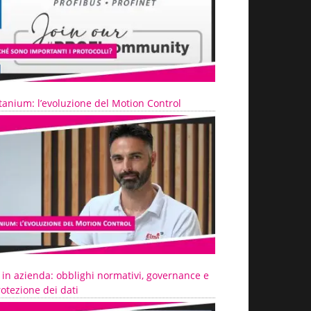
tanium: l’evoluzione del Motion Control
 in azienda: obblighi normativi, governance e
otezione dei dati