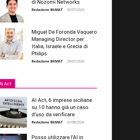
di Nozomi Networks
Redazione BitMAT
-
30/07/2026
Miguel De Foronda Vaquero
Managing Director per
Italia, Israele e Grecia di
Philips
Redazione BitMAT
-
29/07/2026
Ai Act
AI Act, 6 imprese siciliane
su 10 hanno già un caso
d’uso da verificare
Redazione BitMAT
-
03/08/2026
Posso utilizzare l’AI in