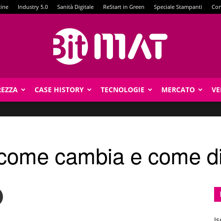
zine
Industry 5.0
Sanità Digitale
ReStart in Green
Speciale Stampanti
Con
REZZA
CASE HISTORY
TECNOLOGIE
MERCATO
VE
BitMat
 come cambia e come di
Is