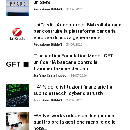
un SMS
Redazione BitMAT
-
31/07/2026
UniCredit, Accenture e IBM collaborano
per costruire la piattaforma bancaria
europea di nuova generazione
Redazione BitMAT
-
31/07/2026
Transaction Foundation Model: GFT
unifica l’IA bancaria contro la
frammentazione dei dati
Stefano Castelnuovo
-
24/07/2026
Il 41% delle istituzioni finanziarie ha
subito attacchi cyber distruttivi
Redazione BitMAT
-
23/07/2026
FAR Networks riduce da due giorni a
quattro ore la gestione mensile delle
note...