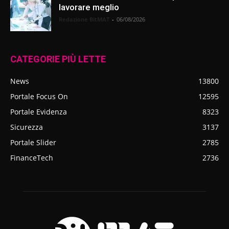
lavorare meglio
Redazione BitMAT
-
06/08/2026
CATEGORIE PIÙ LETTE
News
13800
Portale Focus On
12595
Portale Evidenza
8323
Sicurezza
3137
Portale Slider
2785
FinanceTech
2736