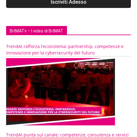
BitMATv – I video di BitMAT
TrendAI rafforza l’ecosistema: partnership, competenze e
innovazione per la cybersecurity del futuro
TrendAI punta sul canale: competenze, consulenza e servizi