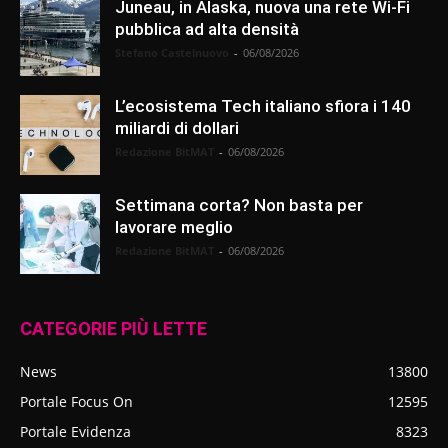
Juneau, in Alaska, nuova una rete Wi-Fi
pubblica ad alta densità
Stefano Castelnuovo
-
06/08/2026
L’ecosistema Tech italiano sfiora i 140
miliardi di dollari
Redazione BitMAT
-
06/08/2026
Settimana corta? Non basta per
lavorare meglio
Redazione BitMAT
-
06/08/2026
CATEGORIE PIÙ LETTE
News
13800
Portale Focus On
12595
Portale Evidenza
8323