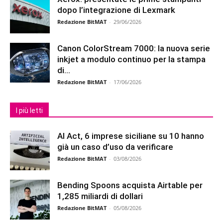
dopo l’integrazione di Lexmark
Redazione BitMAT
-
29/06/2026
Canon ColorStream 7000: la nuova serie
inkjet a modulo continuo per la stampa
di...
Redazione BitMAT
-
17/06/2026
I più letti
AI Act, 6 imprese siciliane su 10 hanno
già un caso d’uso da verificare
Redazione BitMAT
-
03/08/2026
Bending Spoons acquista Airtable per
1,285 miliardi di dollari
Redazione BitMAT
-
05/08/2026