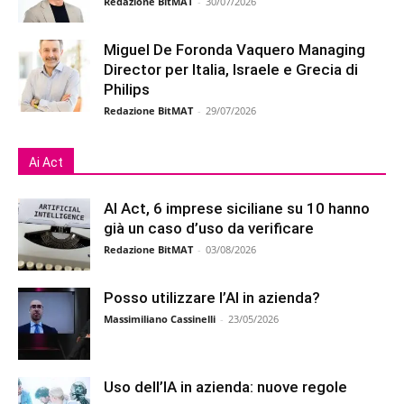
Redazione BitMAT
-
30/07/2026
Miguel De Foronda Vaquero Managing
Director per Italia, Israele e Grecia di
Philips
Redazione BitMAT
-
29/07/2026
Ai Act
AI Act, 6 imprese siciliane su 10 hanno
già un caso d’uso da verificare
Redazione BitMAT
-
03/08/2026
Posso utilizzare l’AI in azienda?
Massimiliano Cassinelli
-
23/05/2026
Uso dell’IA in azienda: nuove regole