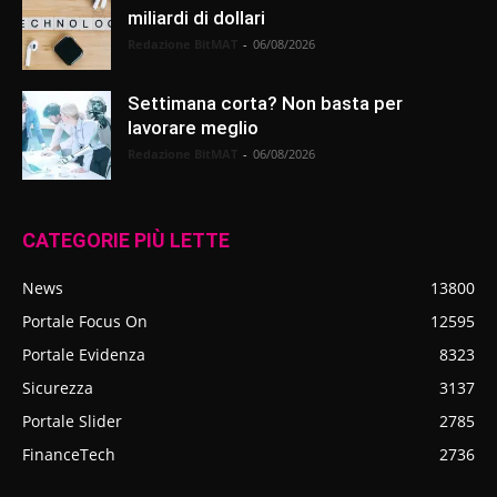
miliardi di dollari
Redazione BitMAT
-
06/08/2026
Settimana corta? Non basta per
lavorare meglio
Redazione BitMAT
-
06/08/2026
CATEGORIE PIÙ LETTE
News
13800
Portale Focus On
12595
Portale Evidenza
8323
Sicurezza
3137
Portale Slider
2785
FinanceTech
2736