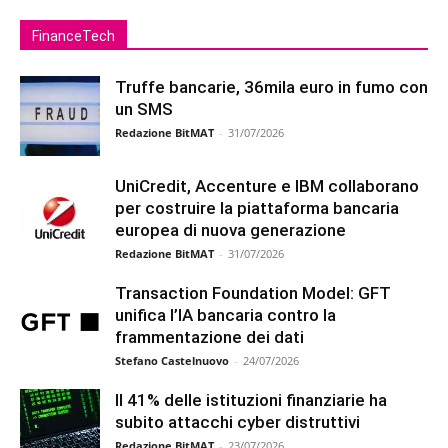
FinanceTech
Truffe bancarie, 36mila euro in fumo con
un SMS
Redazione BitMAT
-
31/07/2026
UniCredit, Accenture e IBM collaborano
per costruire la piattaforma bancaria
europea di nuova generazione
Redazione BitMAT
-
31/07/2026
Transaction Foundation Model: GFT
unifica l’IA bancaria contro la
frammentazione dei dati
Stefano Castelnuovo
-
24/07/2026
Il 41% delle istituzioni finanziarie ha
subito attacchi cyber distruttivi
Redazione BitMAT
-
23/07/2026