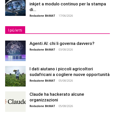
inkjet a modulo continuo per la stampa
di...
Redazione BitMAT
-
17/06/2026
I più letti
Agenti AI: chi li governa davvero?
Redazione BitMAT
-
03/08/2026
I dati aiutano i piccoli agricoltori
sudafricani a cogliere nuove opportunità
Redazione BitMAT
-
05/08/2026
Claude ha hackerato alcune
organizzazioni
Redazione BitMAT
-
05/08/2026