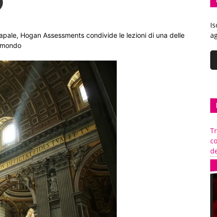
Is
ag
papale, Hogan Assessments condivide le lezioni di una delle
l mondo
Tr
c
de