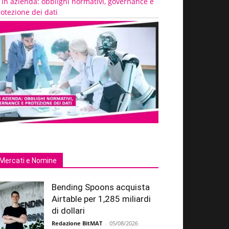
 in azienda: obblighi normativi, governance e
otezione dei dati
Mercati e Nomine
Bending Spoons acquista
Airtable per 1,285 miliardi
di dollari
Redazione BitMAT
-
05/08/2026