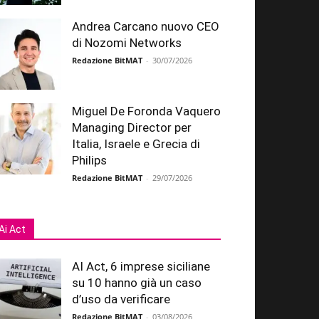
Andrea Carcano nuovo CEO
di Nozomi Networks
Redazione BitMAT
-
30/07/2026
Miguel De Foronda Vaquero
Managing Director per
Italia, Israele e Grecia di
Philips
Redazione BitMAT
-
29/07/2026
Ai Act
AI Act, 6 imprese siciliane
su 10 hanno già un caso
d’uso da verificare
Redazione BitMAT
-
03/08/2026