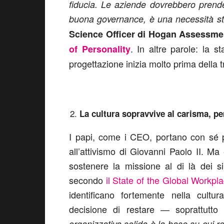
fiducia. Le aziende dovrebbero prende
buona governance, è una necessità st
Science Officer di Hogan Assessme
. In altre parole: la 
of Personality
progettazione inizia molto prima della t
La cultura sopravvive al carisma, pe
I papi, come i CEO, portano con sé pe
all’attivismo di Giovanni Paolo II. Ma 
sostenere la missione al di là dei si
secondo
il State of the Global Workpl
identificano fortemente nella cultu
decisione di restare — soprattutto
organizzativa solida è la base su cui 