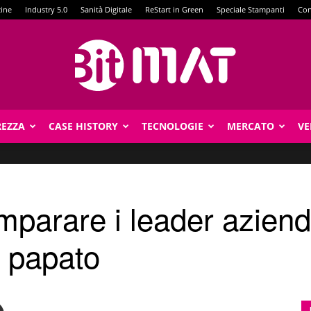
zine
Industry 5.0
Sanità Digitale
ReStart in Green
Speciale Stampanti
Con
REZZA
CASE HISTORY
TECNOLOGIE
MERCATO
VE
BitMat
arare i leader aziendali
 papato