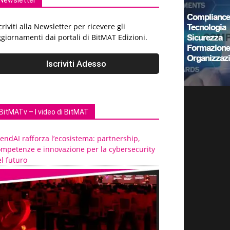
Newsletter
criviti alla Newsletter per ricevere gli
giornamenti dai portali di BitMAT Edizioni.
BitMATv – I video di BitMAT
endAI rafforza l’ecosistema: partnership,
ompetenze e innovazione per la cybersecurity
l futuro