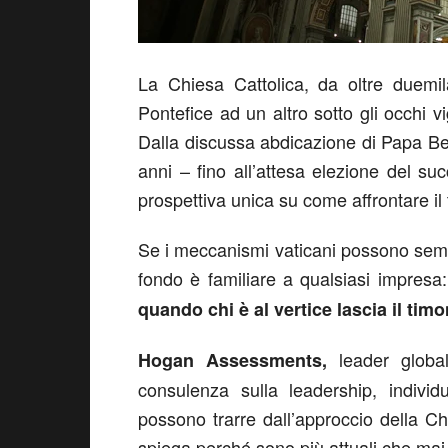
La Chiesa Cattolica, da oltre duemil
Pontefice ad un altro sotto gli occhi
Dalla discussa abdicazione di Papa B
anni – fino all’attesa elezione del s
prospettiva unica su come affrontare il
Se i meccanismi vaticani possono sembr
fondo è familiare a qualsiasi impresa
quando chi è al vertice lascia il tim
leader global
Hogan Assessments,
consulenza sulla leadership, individ
possono trarre dall’approccio della C
spiega perché sono più attuali che mai