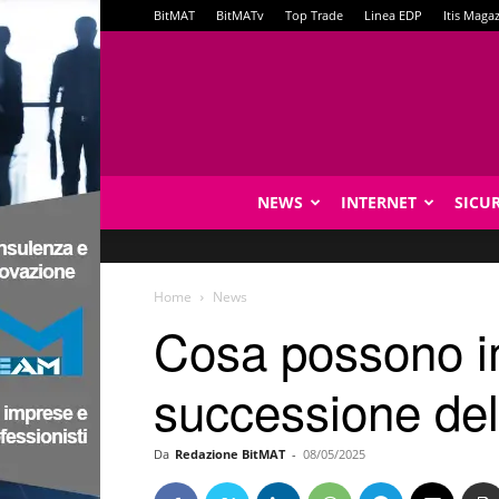
BitMAT
BitMATv
Top Trade
Linea EDP
Itis Maga
NEWS
INTERNET
SICU
Home
News
Cosa possono imp
successione del
Da
Redazione BitMAT
-
08/05/2025