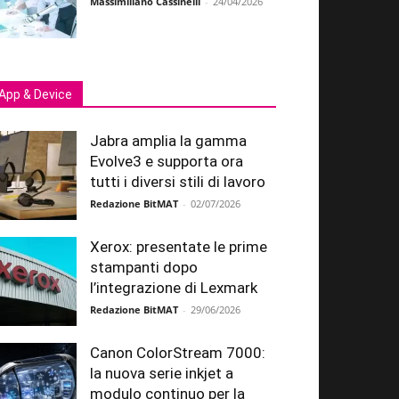
Massimiliano Cassinelli
-
24/04/2026
App & Device
Jabra amplia la gamma
Evolve3 e supporta ora
tutti i diversi stili di lavoro
Redazione BitMAT
-
02/07/2026
Xerox: presentate le prime
stampanti dopo
l’integrazione di Lexmark
Redazione BitMAT
-
29/06/2026
Canon ColorStream 7000:
la nuova serie inkjet a
modulo continuo per la