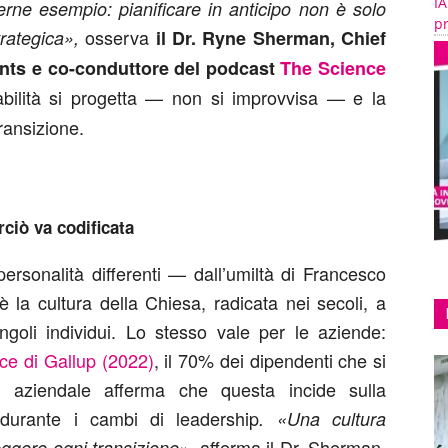
IA
rne esempio: pianificare in anticipo non è solo
pr
osserva
rategica»,
il Dr. Ryne Sherman, Chief
nts e co-conduttore del podcast
The Science
stabilità si progetta — non si improvvisa — e la
ransizione.
rciò va codificata
rsonalità differenti — dall’umiltà di Francesco
è la cultura della Chiesa, radicata nei secoli, a
ngoli individui. Lo stesso vale per le aziende:
ace di Gallup (2022)
, il 70% dei dipendenti che si
ra aziendale afferma che questa incide sulla
 durante i cambi di leadership
. «Una cultura
afferma il Dr. Sherman.
reggere ogni transizione»,