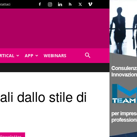
tattaci
RTICAL
APP
WEBINARS
 dallo stile di