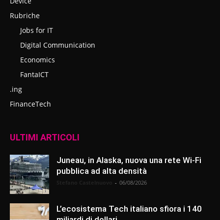
Device
Rubriche
Jobs for IT
Digital Communication
Economics
FantaICT
.ing
FinanceTech
ULTIMI ARTICOLI
Juneau, in Alaska, nuova una rete Wi-Fi
pubblica ad alta densità
Stefano Castelnuovo
-
06/08/2026
L’ecosistema Tech italiano sfiora i 140
miliardi di dollari