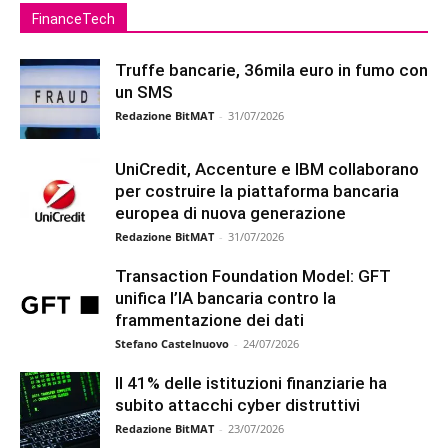
FinanceTech
Truffe bancarie, 36mila euro in fumo con
un SMS
Redazione BitMAT
-
31/07/2026
UniCredit, Accenture e IBM collaborano
per costruire la piattaforma bancaria
europea di nuova generazione
Redazione BitMAT
-
31/07/2026
Transaction Foundation Model: GFT
unifica l’IA bancaria contro la
frammentazione dei dati
Stefano Castelnuovo
-
24/07/2026
Il 41% delle istituzioni finanziarie ha
subito attacchi cyber distruttivi
Redazione BitMAT
-
23/07/2026