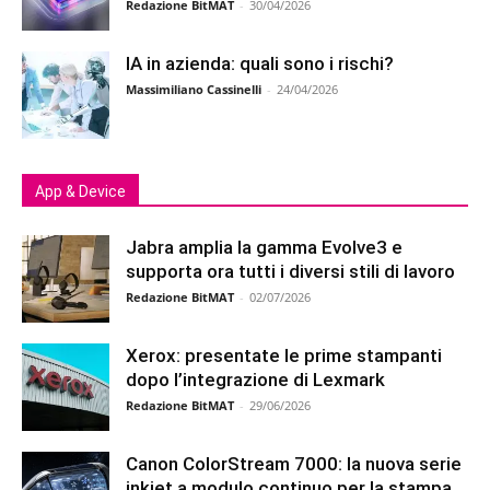
Redazione BitMAT
-
30/04/2026
IA in azienda: quali sono i rischi?
Massimiliano Cassinelli
-
24/04/2026
App & Device
Jabra amplia la gamma Evolve3 e
supporta ora tutti i diversi stili di lavoro
Redazione BitMAT
-
02/07/2026
Xerox: presentate le prime stampanti
dopo l’integrazione di Lexmark
Redazione BitMAT
-
29/06/2026
Canon ColorStream 7000: la nuova serie
inkjet a modulo continuo per la stampa