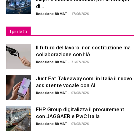
di...
Redazione BitMAT
-
17/06/2026
I più letti
Il futuro del lavoro: non sostituzione ma
collaborazione con l’IA
Redazione BitMAT
-
31/07/2026
Just Eat Takeaway.com: in Italia il nuovo
assistente vocale con AI
Redazione BitMAT
-
03/08/2026
FHP Group digitalizza il procurement
con JAGGAER e PwC Italia
Redazione BitMAT
-
03/08/2026