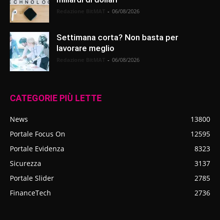
Redazione BitMAT
-
06/08/2026
Settimana corta? Non basta per
lavorare meglio
Redazione BitMAT
-
06/08/2026
CATEGORIE PIÙ LETTE
News
13800
Portale Focus On
12595
Portale Evidenza
8323
Sicurezza
3137
Portale Slider
2785
FinanceTech
2736