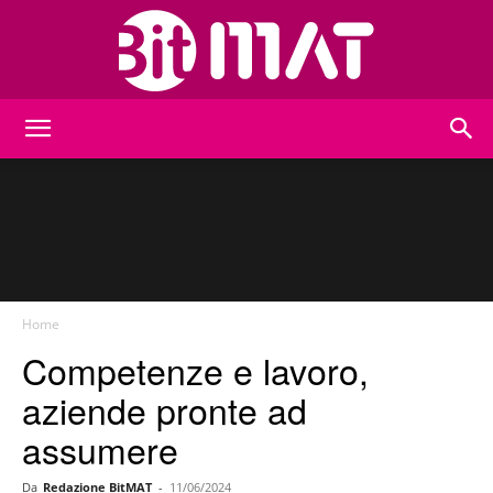
BitMat
Home
Competenze e lavoro,
aziende pronte ad
assumere
Da
Redazione BitMAT
-
11/06/2024