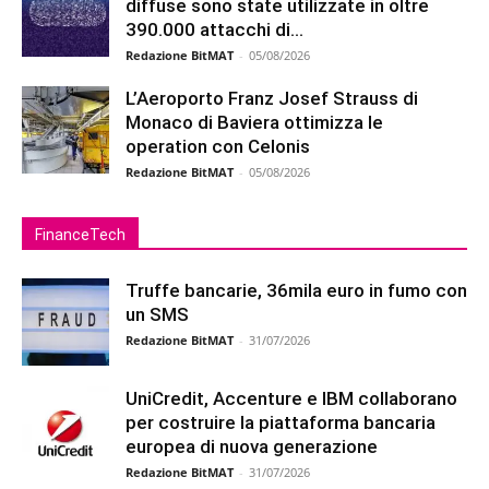
diffuse sono state utilizzate in oltre
390.000 attacchi di...
Redazione BitMAT
-
05/08/2026
L’Aeroporto Franz Josef Strauss di
Monaco di Baviera ottimizza le
operation con Celonis
Redazione BitMAT
-
05/08/2026
FinanceTech
Truffe bancarie, 36mila euro in fumo con
un SMS
Redazione BitMAT
-
31/07/2026
UniCredit, Accenture e IBM collaborano
per costruire la piattaforma bancaria
europea di nuova generazione
Redazione BitMAT
-
31/07/2026