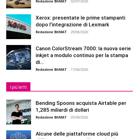
Redazione BitMAT
-
02/07/2026
Xerox: presentate le prime stampanti
dopo l’integrazione di Lexmark
Redazione BitMAT
-
29/06/2026
Canon ColorStream 7000: la nuova serie
inkjet a modulo continuo per la stampa
di...
Redazione BitMAT
-
17/06/2026
I più letti
Bending Spoons acquista Airtable per
1,285 miliardi di dollari
Redazione BitMAT
-
05/08/2026
Alcune delle piattaforme cloud più