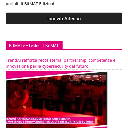
portali di BitMAT Edizioni.
BitMATv – I video di BitMAT
TrendAI rafforza l’ecosistema: partnership, competenze e
innovazione per la cybersecurity del futuro