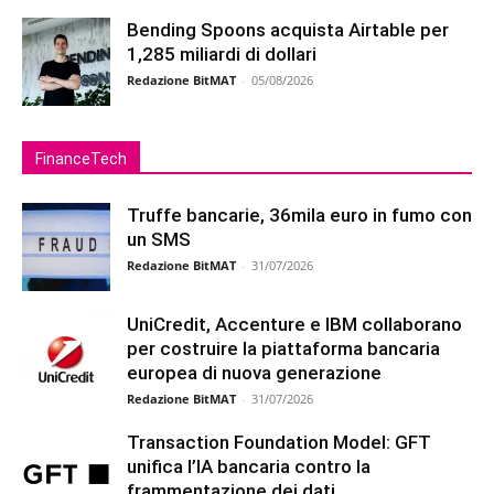
Bending Spoons acquista Airtable per
1,285 miliardi di dollari
Redazione BitMAT
-
05/08/2026
FinanceTech
Truffe bancarie, 36mila euro in fumo con
un SMS
Redazione BitMAT
-
31/07/2026
UniCredit, Accenture e IBM collaborano
per costruire la piattaforma bancaria
europea di nuova generazione
Redazione BitMAT
-
31/07/2026
Transaction Foundation Model: GFT
unifica l’IA bancaria contro la
frammentazione dei dati