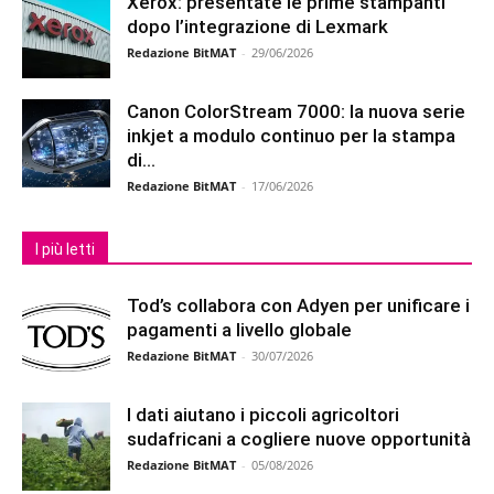
Xerox: presentate le prime stampanti
dopo l’integrazione di Lexmark
Redazione BitMAT
-
29/06/2026
Canon ColorStream 7000: la nuova serie
inkjet a modulo continuo per la stampa
di...
Redazione BitMAT
-
17/06/2026
I più letti
Tod’s collabora con Adyen per unificare i
pagamenti a livello globale
Redazione BitMAT
-
30/07/2026
I dati aiutano i piccoli agricoltori
sudafricani a cogliere nuove opportunità
Redazione BitMAT
-
05/08/2026