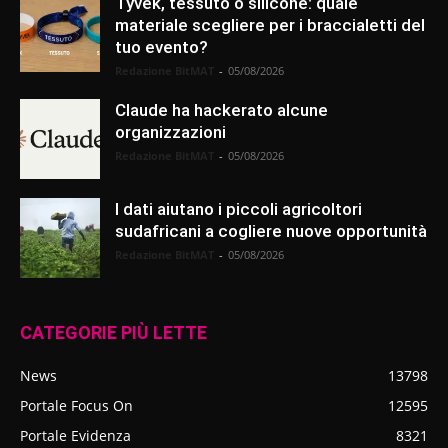
Tyvek, tessuto o silicone: quale
materiale scegliere per i braccialetti del
tuo evento?
Redazione BitMAT
-
05/08/2026
Claude ha hackerato alcune
organizzazioni
Redazione BitMAT
-
05/08/2026
I dati aiutano i piccoli agricoltori
sudafricani a cogliere nuove opportunità
Redazione BitMAT
-
05/08/2026
CATEGORIE PIÙ LETTE
News
13798
Portale Focus On
12595
Portale Evidenza
8321