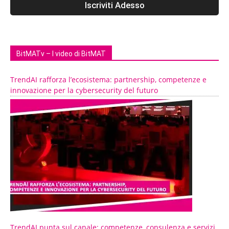
BitMATv – I video di BitMAT
TrendAI rafforza l’ecosistema: partnership, competenze e
innovazione per la cybersecurity del futuro
TrendAI punta sul canale: competenze, consulenza e servizi