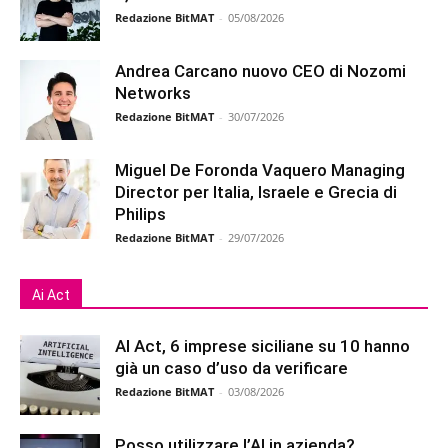
Redazione BitMAT
-
05/08/2026
Andrea Carcano nuovo CEO di Nozomi
Networks
Redazione BitMAT
-
30/07/2026
Miguel De Foronda Vaquero Managing
Director per Italia, Israele e Grecia di
Philips
Redazione BitMAT
-
29/07/2026
Ai Act
AI Act, 6 imprese siciliane su 10 hanno
già un caso d’uso da verificare
Redazione BitMAT
-
03/08/2026
Posso utilizzare l’AI in azienda?