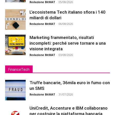
Redazione BitMAT
-
05/08/2026
L’ecosistema Tech italiano sfiora i 140
miliardi di dollari
Redazione BitMAT
-
06/08/2026
Marketing frammentato, risultati
incompleti: perché serve tornare a una
visione integrata
Redazione BitMAT
-
03/08/2026
FinanceTech
Truffe bancarie, 36mila euro in fumo con
un SMS
Redazione BitMAT
-
31/07/2026
UniCredit, Accenture e IBM collaborano
per costruire la piattaforma bancaria